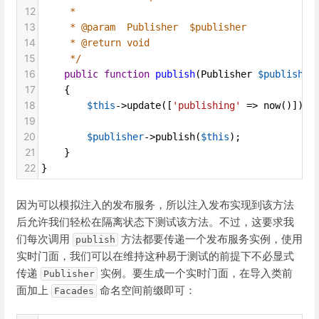
12
*
13
* @param  Publisher  $publisher
14
* @return void
15
*/
16
public
function
publish
(
Publisher
$publisher
17
    {
18
$this
->
update
([
'publishing'
=>
now
()]);
19
20
$publisher
->
publish
(
$this
);
21
    }
22
}
因为可以模拟注入的发布服务，所以注入发布实现到该方法
后允许我们轻松在隔离状态下测试该方法。不过，这要求我
们每次调用
方法都要传递一个发布服务实例，使用
publish
实时门面，我们可以在维持这种易于测试的前提下不必显式
传递
实例。要生成一个实时门面，在导入类前
Publisher
面加上
命名空间前缀即可：
Facades