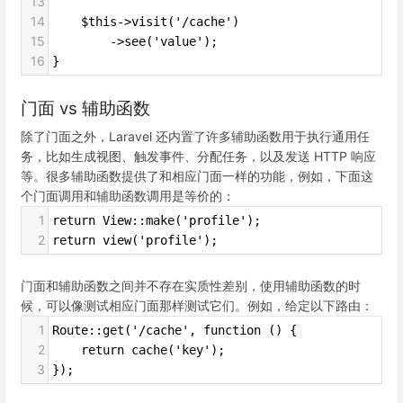
13
14
    $this->visit('/cache')
15
        ->see('value');
16
}
门面 vs 辅助函数
除了门面之外，Laravel 还内置了许多辅助函数用于执行通用任
务，比如生成视图、触发事件、分配任务，以及发送 HTTP 响应
等。很多辅助函数提供了和相应门面一样的功能，例如，下面这
个门面调用和辅助函数调用是等价的：
1
return View::make('profile');
2
return view('profile');
门面和辅助函数之间并不存在实质性差别，使用辅助函数的时
候，可以像测试相应门面那样测试它们。例如，给定以下路由：
1
Route::get('/cache', function () {
2
    return cache('key');
3
});