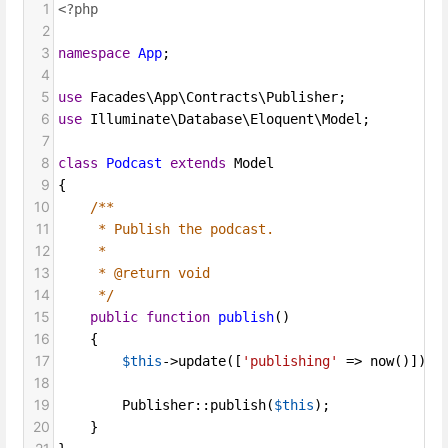
1
<?php
2
3
namespace
App
;
4
5
use
Facades\App\Contracts\Publisher
;
6
use
Illuminate\Database\Eloquent\Model
;
7
8
class
Podcast
extends
Model
9
{
10
/**
11
* Publish the podcast.
12
*
13
* @return void
14
*/
15
public
function
publish
()
16
    {
17
$this
->
update
([
'publishing'
=>
now
()]);
18
19
Publisher
::
publish
(
$this
);
20
    }