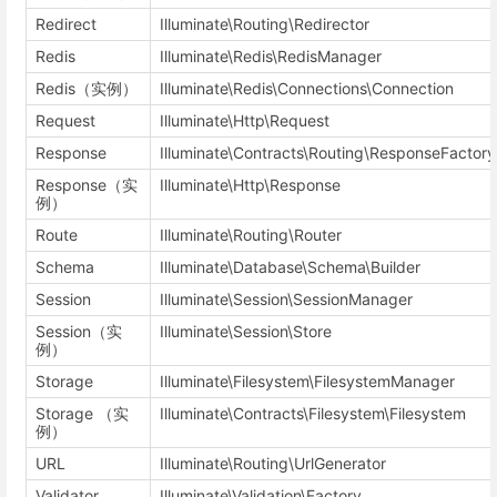
Redirect
Illuminate\Routing\Redirector
Redis
Illuminate\Redis\RedisManager
Redis（实例）
Illuminate\Redis\Connections\Connection
Request
Illuminate\Http\Request
Response
Illuminate\Contracts\Routing\ResponseFactory
Response（实
Illuminate\Http\Response
例）
Route
Illuminate\Routing\Router
Schema
Illuminate\Database\Schema\Builder
Session
Illuminate\Session\SessionManager
Session（实
Illuminate\Session\Store
例）
Storage
Illuminate\Filesystem\FilesystemManager
Storage （实
Illuminate\Contracts\Filesystem\Filesystem
例）
URL
Illuminate\Routing\UrlGenerator
Validator
Illuminate\Validation\Factory