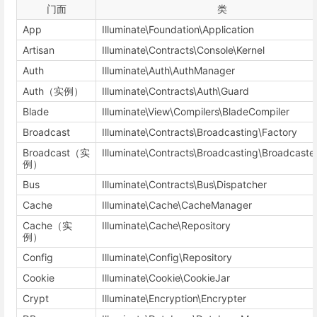
门面
类
App
Illuminate\Foundation\Application
Artisan
Illuminate\Contracts\Console\Kernel
Auth
Illuminate\Auth\AuthManager
Auth（实例）
Illuminate\Contracts\Auth\Guard
Blade
Illuminate\View\Compilers\BladeCompiler
Broadcast
Illuminate\Contracts\Broadcasting\Factory
Broadcast（实
Illuminate\Contracts\Broadcasting\Broadcaste
例）
Bus
Illuminate\Contracts\Bus\Dispatcher
Cache
Illuminate\Cache\CacheManager
Cache（实
Illuminate\Cache\Repository
例）
Config
Illuminate\Config\Repository
Cookie
Illuminate\Cookie\CookieJar
Crypt
Illuminate\Encryption\Encrypter