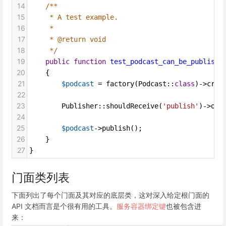
14
/**
15
* A test example.
16
*
17
* @return void
18
*/
19
public
function
test_podcast_can_be_publishe
20
    {
21
$podcast
=
factory
(
Podcast
::
class
)
->
crea
22
23
Publisher
::
shouldReceive
(
'publish'
)
->
onc
24
25
$podcast
->
publish
();
26
    }
27
}
门面类列表
下面列出了每个门面及其对应的底层类，这对深入给定根门面的
API 文档而言是个很有用的工具。
服务容器绑定键
也被包含进
来：