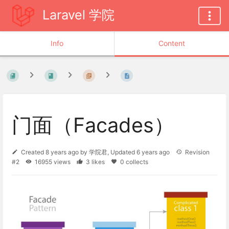
Laravel 学院
Info
Content
门面（Facades）
Created
8 years ago
by
学院君
, Updated
6 years ago
Revision
#2
16955 views
3 likes
0 collects