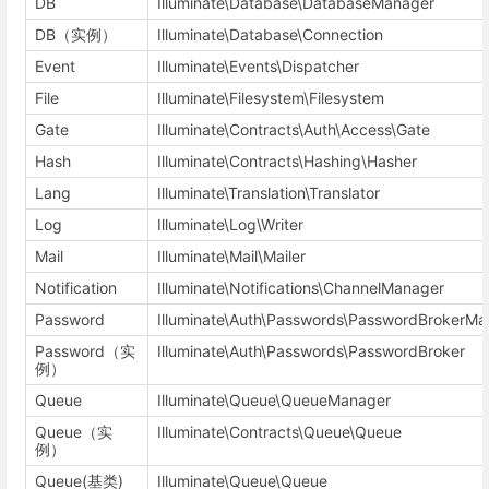
DB
Illuminate\Database\DatabaseManager
DB（实例）
Illuminate\Database\Connection
Event
Illuminate\Events\Dispatcher
File
Illuminate\Filesystem\Filesystem
Gate
Illuminate\Contracts\Auth\Access\Gate
Hash
Illuminate\Contracts\Hashing\Hasher
Lang
Illuminate\Translation\Translator
Log
Illuminate\Log\Writer
Mail
Illuminate\Mail\Mailer
Notification
Illuminate\Notifications\ChannelManager
Password
Illuminate\Auth\Passwords\PasswordBrokerMa
Password（实
Illuminate\Auth\Passwords\PasswordBroker
例）
Queue
Illuminate\Queue\QueueManager
Queue（实
Illuminate\Contracts\Queue\Queue
例）
Queue(基类)
Illuminate\Queue\Queue