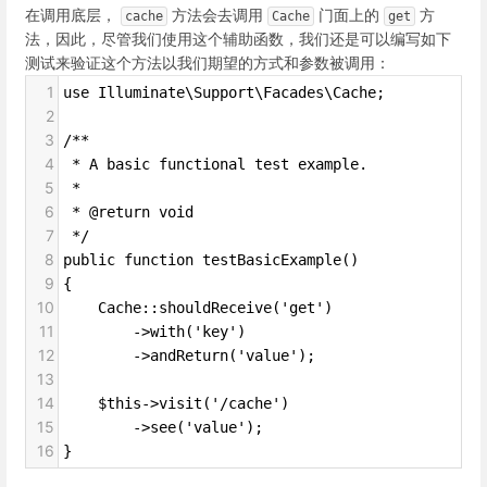
在调用底层，
方法会去调用
门面上的
方
cache
Cache
get
法，因此，尽管我们使用这个辅助函数，我们还是可以编写如下
测试来验证这个方法以我们期望的方式和参数被调用：
1
use Illuminate\Support\Facades\Cache;
2
3
/**
4
 * A basic functional test example.
5
 *
6
 * @return void
7
 */
8
public function testBasicExample()
9
{
10
    Cache::shouldReceive('get')
11
        ->with('key')
12
        ->andReturn('value');
13
14
    $this->visit('/cache')
15
        ->see('value');
16
}