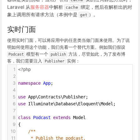
Laravel 从
服务容器
中解析
绑定，然后在解析出的对
cache
象上调用所有请求方法（本例中是
）。
get
实时门面
使用实时门面，可以将应用中的任意类当做门面来使用。为了说
明如何使用这个功能，我们先看一个替代方案。例如我们假设
模型有一个
方法，尽管如此，为了发布博
Podcast
publish
客，我们需要注入
实例：
Publisher
1
<?php
2
3
namespace
App
;
4
5
use
App\Contracts\Publisher
;
6
use
Illuminate\Database\Eloquent\Model
;
7
8
class
Podcast
extends
Model
9
{
10
/**
11
* Publish the podcast.