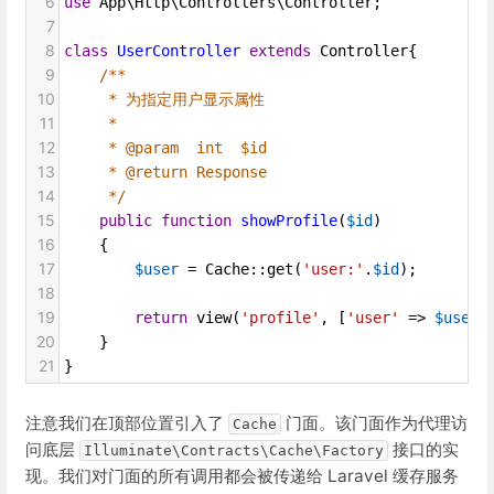
6
use
App\Http\Controllers\Controller
;
7
8
class
UserController
extends
Controller
{
9
/**
10
* 为指定用户显示属性
11
*
12
* @param  int  $id
13
* @return Response
14
*/
15
public
function
showProfile
(
$id
)
16
    {
17
$user
=
Cache
::
get
(
'user:'
.
$id
);
18
19
return
view
(
'profile'
, [
'user'
=>
$user
]
20
    }
21
}
注意我们在顶部位置引入了
门面。该门面作为代理访
Cache
问底层
接口的实
Illuminate\Contracts\Cache\Factory
现。我们对门面的所有调用都会被传递给 Laravel 缓存服务