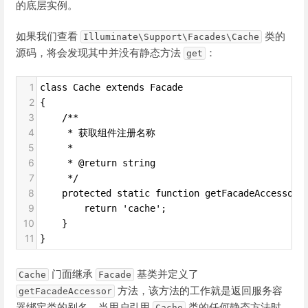
的底层实例。
如果我们查看
类的
Illuminate\Support\Facades\Cache
源码，将会发现其中并没有静态方法
：
get
1
class Cache extends Facade
2
{
3
    /**
4
     * 获取组件注册名称
5
     *
6
     * @return string
7
     */
8
    protected static function getFacadeAccessor(
9
        return 'cache'; 
10
    }
11
}
门面继承
基类并定义了
Cache
Facade
方法，该方法的工作就是返回服务容
getFacadeAccessor
器绑定类的别名，当用户引用
类的任何静态方法时，
Cache