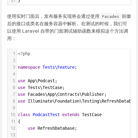
21
}
使用实时门面后，发布服务实现将会通过使用
前缀
Facades
后的接口或类名在服务容器中解析。在测试的时候，我们可
以使用 Laravel 自带的门面测试辅助函数来模拟这个方法调
用：
1
<?php
2
3
namespace
Tests\Feature
;
4
5
use
App\Podcast
;
6
use
Tests\TestCase
;
7
use
Facades\App\Contracts\Publisher
;
8
use
Illuminate\Foundation\Testing\RefreshDatabas
9
10
class
PodcastTest
extends
TestCase
11
{
12
use
RefreshDatabase
;
13