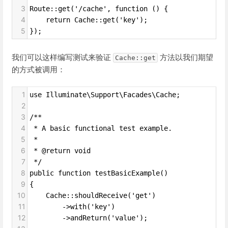
3
Route::get('/cache', function () {
4
    return Cache::get('key');
5
});
我们可以这样编写测试来验证
方法以我们期望
Cache::get
的方式被调用：
1
use Illuminate\Support\Facades\Cache;
2
3
/**
4
 * A basic functional test example.
5
 *
6
 * @return void
7
 */
8
public function testBasicExample()
9
{
10
    Cache::shouldReceive('get')
11
        ->with('key')
12
        ->andReturn('value');