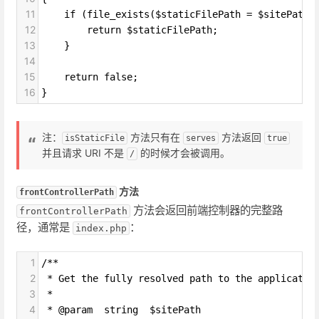
11
    if (file_exists($staticFilePath = $sitePath.
12
        return $staticFilePath;
13
    }
14
15
    return false;
16
}
注：
方法只有在
方法返回
isStaticFile
serves
true
并且请求 URI 不是
的时候才会被调用。
/
方法
frontControllerPath
方法会返回前端控制器的完整路
frontControllerPath
径，通常是
：
index.php
1
/**
2
 * Get the fully resolved path to the applicatio
3
 *
4
 * @param  string  $sitePath