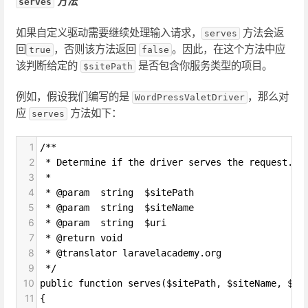
方法
serves
如果自定义驱动需要继续处理输入请求，
方法会返
serves
回
，否则该方法返回
。因此，在这个方法中应
true
false
该判断给定的
是否包含你服务类型的项目。
$sitePath
例如，假设我们编写的是
，那么对
WordPressValetDriver
应
方法如下：
serves
1
/**
2
 * Determine if the driver serves the request.
3
 *
4
 * @param  string  $sitePath
5
 * @param  string  $siteName
6
 * @param  string  $uri
7
 * @return void
8
 * @translator laravelacademy.org
9
 */
10
public function serves($sitePath, $siteName, $ur
11
{