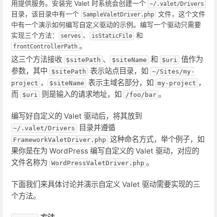
用提供服务。安装完 Valet 时系统会创建一个
~/.valet/Drivers
目录，该目录中有一个
文件，这个文件
SampleValetDriver.php
中有一个演示如何编写自定义驱动的示例。编写一个驱动只需要
实现三个方法：
、
和
serves
isStaticFile
。
frontControllerPath
这三个方法接收
、
和
值作为
$sitePath
$siteName
$uri
参数，其中
表示站点目录，如
$sitePath
~/Sites/my-
，
表示主域名部分，如
，
project
$siteName
my-project
而
则是输入的请求地址，如
。
$uri
/foo/bar
编写好自定义的 Valet 驱动后，将其放到
目录并遵循
~/.valet/Drivers
这种命名方式，举个例子，如
FrameworkValetDriver.php
果你是在为 WordPress 编写自定义的 Valet 驱动，对应的
文件名称为
。
WordPressValetDriver.php
下面我们来具体讨论并演示自定义 Valet 驱动需要实现的三
个方法。