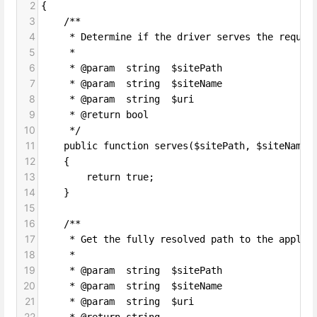
2
{
3
    /**
4
     * Determine if the driver serves the reques
5
     *
6
     * @param  string  $sitePath
7
     * @param  string  $siteName
8
     * @param  string  $uri
9
     * @return bool
10
     */
11
    public function serves($sitePath, $siteName,
12
    {
13
        return true;
14
    }
15
16
    /**
17
     * Get the fully resolved path to the applic
18
     *
19
     * @param  string  $sitePath
20
     * @param  string  $siteName
21
     * @param  string  $uri
22
     * @return string