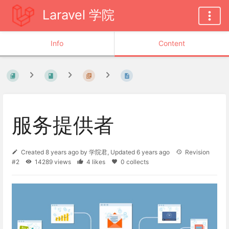
Laravel 学院
Info
Content
服务提供者
Created
8 years ago
by
学院君
, Updated
6 years ago
Revision
#2
14289 views
4 likes
0 collects