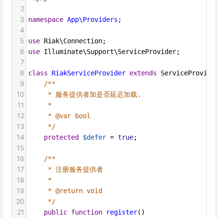
2
3
namespace
App\Providers
;
4
5
use
Riak\Connection
;
6
use
Illuminate\Support\ServiceProvider
;
7
8
class
RiakServiceProvider
extends
ServiceProvide
9
/**
10
* 服务提供者加是否延迟加载.
11
*
12
* @var bool
13
*/
14
protected
$defer
=
true
;
15
16
/**
17
* 注册服务提供者
18
*
19
* @return void
20
*/
21
public
function
register
()