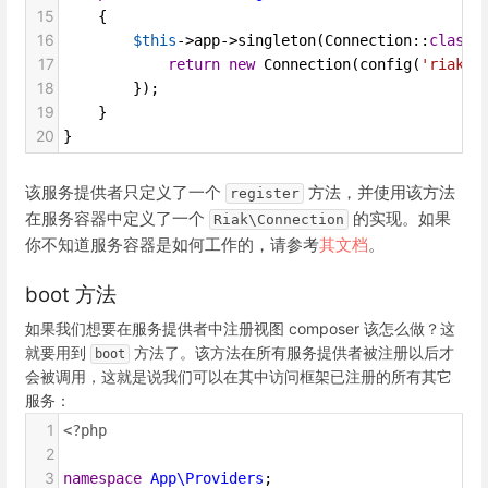
15
    {
16
$this
->
app
->
singleton
(
Connection
::
class
,
17
return
new
Connection
(
config
(
'riak'
)
18
        });
19
    }
20
}
该服务提供者只定义了一个
方法，并使用该方法
register
在服务容器中定义了一个
的实现。如果
Riak\Connection
你不知道服务容器是如何工作的，请参考
其文档
。
boot 方法
如果我们想要在服务提供者中注册视图 composer 该怎么做？这
就要用到
方法了。该方法在所有服务提供者被注册以后才
boot
会被调用，这就是说我们可以在其中访问框架已注册的所有其它
服务：
1
<?php
2
3
namespace
App\Providers
;