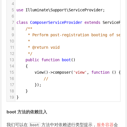
4
5
use
Illuminate\Support\ServiceProvider
;
6
7
class
ComposerServiceProvider
extends
ServicePro
8
/**
9
* Perform post-registration booting of serv
10
*
11
* @return void
12
*/
13
public
function
boot
()
14
    {
15
view
()
->
composer
(
'view'
, 
function
 () {
16
//
17
        });
18
    }
19
}
boot 方法的依赖注入
我们可以在
方法中对依赖进行类型提示，
服务容器
会
boot