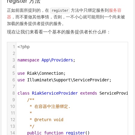
register 方法
正如前面所提到的，在
方法中只绑定服务到
服务容
register
器
，而不要做其他事情，否则，一不小心就可能用到一个尚未被
加载的服务提供者提供的服务。
现在让我们来看看一个基本的服务提供者长什么样：
1
<?php
2
3
namespace
App\Providers
;
4
5
use
Riak\Connection
;
6
use
Illuminate\Support\ServiceProvider
;
7
8
class
RiakServiceProvider
extends
ServiceProvide
9
/**
10
* 在容器中注册绑定.
11
*
12
* @return void
13
*/
14
public
function
register
()