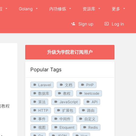
程
Golang
内功修炼
资源库
更多
Sign up
Log in
升级为学院君订阅用户
Popular Tags
Laravel
文档
PHP
数据库
教程
leetcode
算法
JavaScript
API
篇教程
HTTP
扩展包
路由
事件
中间件
自定义
视图
Eloquent
Redis
Go
JSON
Vue