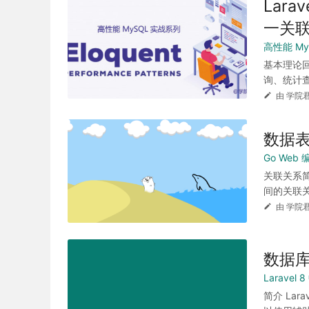
Lar
一关
高性能 My
基本理论回
询、统计查
由 学院君
数据
Go Web 
关联关系简
间的关联关
由 学院君
数据
Laravel
简介 La