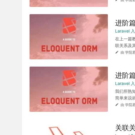
进阶篇
Larave
在上一篇
联关系及其
由 学院君
进阶篇
Larave
我们所熟知的
简单来说就
由 学院君
关联