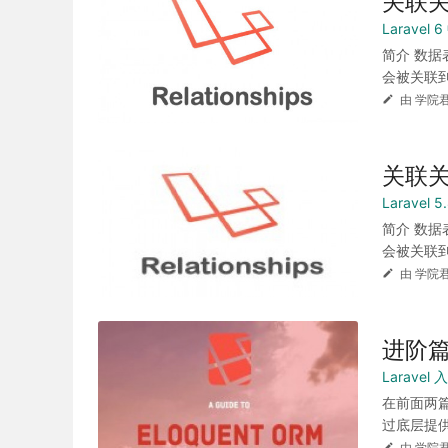
关联
Laravel
简介 数
会被关联到下
由 学院君
关联
Laravel
简介 数
会被关联到下
由 学院君
进阶篇
Larave
在前面两篇
过底层提供
由 学院君