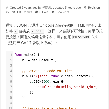
Created
5 years ago
by
学院君
, Updated
5 years ago
Revision
#2
1948 views
0 likes
0 collects
通常，JSON 会通过 Unicode 编码特殊的 HTML 字符，比
如将
替换成
，这样一来会影响可读性，如果你想
<
\u003c
要按照字面意义编码这些字符，可以使用
方法
PureJSON
（适用于 Go 1.7 及以上版本）：
1
func
main
() {
2
r
 :
=
gin
.
Default
()
3
4
// Serves unicode entities
5
r
.
GET
(
"/json"
, 
func
(
c
*
gin
.
Context
) {
6
c
.
JSON
(
200
, 
gin
.
H
{
7
"html"
: 
"<b>Hello, world!</b>"
,
8
        })
9
    })
10
11
// Serves literal characters