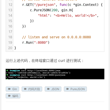
12
r
.
GET
(
"/purejson"
, 
func
(
c
*
gin
.
Context
) {
13
c
.
PureJSON
(
200
, 
gin
.
H
{
14
"html"
: 
"<b>Hello, world!</b>"
,
15
        })
16
    })
17
18
// listen and serve on 0.0.0.0:8080
19
r
.
Run
(
":8080"
)
20
}
运行上述代码，在终端窗口通过 curl 进行测试：
Gin
代码片段
JSON
PureJSON
编码