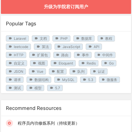
升级为学院君订阅用户
Popular Tags
Laravel
文档
PHP
数据库
教程
leetcode
算法
JavaScript
API
HTTP
扩展包
路由
事件
中间件
自定义
视图
Eloquent
Redis
Go
JSON
Vue
配置
队列
认证
请求
数据结构
MySQL
5.3
微服务
测试
模型
5.7
Recommend Resources
程序员内功修炼系列（持续更新）