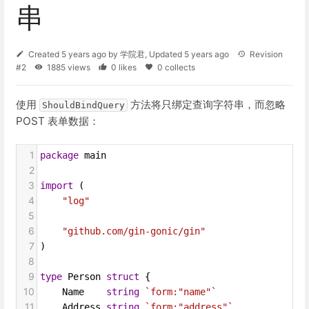
串
Created
5 years ago
by
学院君
, Updated
5 years ago
Revision
#2
1885 views
0 likes
0 collects
使用
方法将只绑定查询字符串，而忽略
ShouldBindQuery
POST 表单数据：
1
package
main
2
3
import
 (
4
"log"
5
6
"github.com/gin-gonic/gin"
7
)
8
9
type
Person
struct
 {
10
Name
string
`form:"name"`
11
Address
string
`form:"address"`