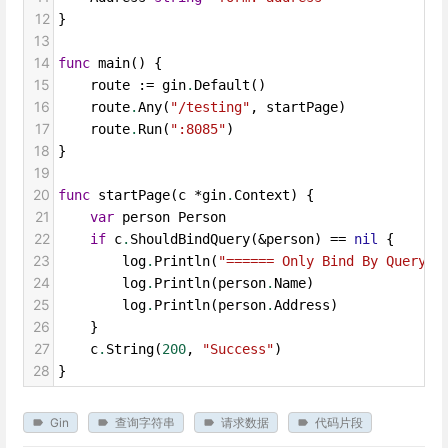
12
}
13
14
func
main
() {
15
route
 :
=
gin
.
Default
()
16
route
.
Any
(
"/testing"
, 
startPage
)
17
route
.
Run
(
":8085"
)
18
}
19
20
func
startPage
(
c
*
gin
.
Context
) {
21
var
person
Person
22
if
c
.
ShouldBindQuery
(
&
person
) 
==
nil
 {
23
log
.
Println
(
"====== Only Bind By Query S
24
log
.
Println
(
person
.
Name
)
25
log
.
Println
(
person
.
Address
)
26
}
27
c
.
String
(
200
, 
"Success"
)
28
}
Gin
查询字符串
请求数据
代码片段