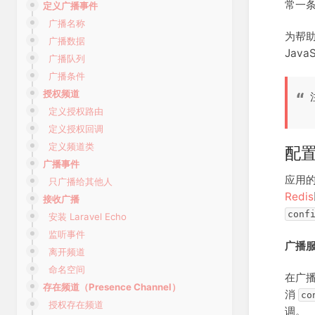
常一条
定义广播事件
广播名称
为帮助
广播数据
Jav
广播队列
广播条件
授权频道
定义授权路由
定义授权回调
定义频道类
配
广播事件
应用
只广播给其他人
Redis
接收广播
conf
安装 Laravel Echo
监听事件
广播
离开频道
命名空间
在广
存在频道（Presence Channel）
消
co
授权存在频道
调。