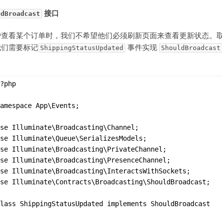
接口
ldBroadcast
户查看某个订单时，我们不希望他们必须刷新页面来查看更新状态。
我们需要标记
事件实现
ShippingStatusUpdated
ShouldBroadcast
?php
amespace App\Events;
se Illuminate\Broadcasting\Channel;
se Illuminate\Queue\SerializesModels;
se Illuminate\Broadcasting\PrivateChannel;
se Illuminate\Broadcasting\PresenceChannel;
use Illuminate\Broadcasting\InteractsWithSockets;
se Illuminate\Contracts\Broadcasting\ShouldBroadcast;
lass ShippingStatusUpdated implements ShouldBroadcast