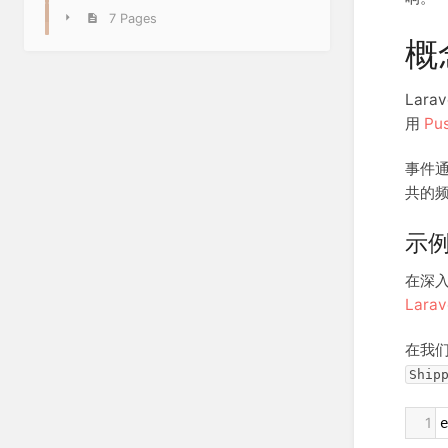
7 Pages
概
Lar
用
Pu
事件
共的
示
在深
Larav
在我
Ship
1
e