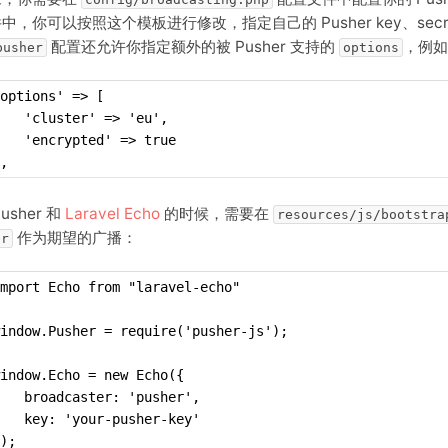
中，你可以按照这个模板进行修改，指定自己的 Pusher key、secre
配置还允许你指定额外的被 Pusher 支持的
，例
pusher
options
options' => [
   'cluster' => 'eu',
   'encrypted' => true
,
usher 和
Laravel Echo
的时候，需要在
resources/js/bootstra
作为期望的广播：
er
mport Echo from "laravel-echo"
indow.Pusher = require('pusher-js');
indow.Echo = new Echo({
   broadcaster: 'pusher',
   key: 'your-pusher-key'
);