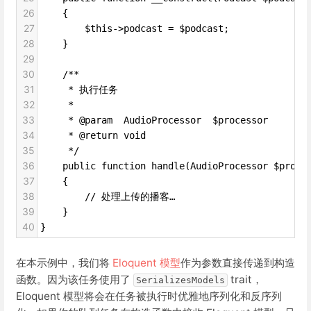
26
    {
27
        $this->podcast = $podcast;
28
    }
29
30
    /**
31
     * 执行任务
32
     *
33
     * @param  AudioProcessor  $processor
34
     * @return void
35
     */
36
    public function handle(AudioProcessor $proce
37
    {
38
        // 处理上传的播客…
39
    }
40
}
在本示例中，我们将
Eloquent 模型
作为参数直接传递到构造
函数。因为该任务使用了
trait，
SerializesModels
Eloquent 模型将会在任务被执行时优雅地序列化和反序列