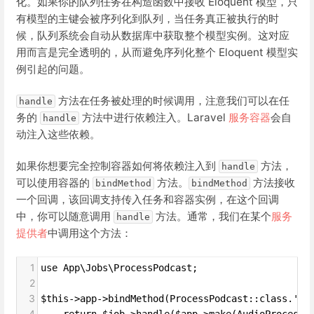
化。如果你的队列任务在构造函数中接收 Eloquent 模型，只
有模型的主键会被序列化到队列，当任务真正被执行的时
候，队列系统会自动从数据库中获取整个模型实例。这对应
用而言是完全透明的，从而避免序列化整个 Eloquent 模型实
例引起的问题。
方法在任务被处理的时候调用，注意我们可以在任
handle
务的
方法中进行依赖注入。Laravel
服务容器
会自
handle
动注入这些依赖。
如果你想要完全控制容器如何将依赖注入到
方法，
handle
可以使用容器的
方法。
方法接收
bindMethod
bindMethod
一个回调，该回调支持传入任务和容器实例，在这个回调
中，你可以随意调用
方法。通常，我们在某个
服务
handle
提供者
中调用这个方法：
1
use App\Jobs\ProcessPodcast;
2
3
$this->app->bindMethod(ProcessPodcast::class.'@h
4