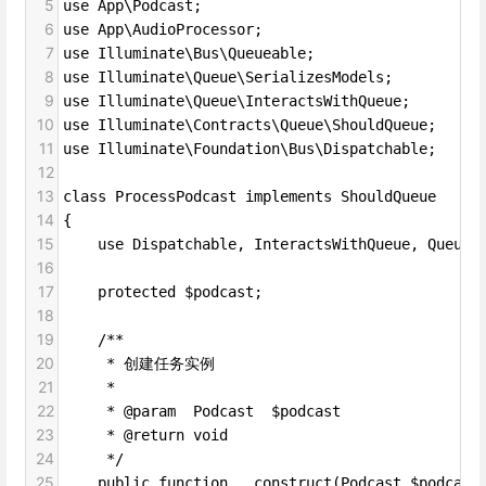
5
use App\Podcast;
6
use App\AudioProcessor;
7
use Illuminate\Bus\Queueable;
8
use Illuminate\Queue\SerializesModels;
9
use Illuminate\Queue\InteractsWithQueue;
10
use Illuminate\Contracts\Queue\ShouldQueue;
11
use Illuminate\Foundation\Bus\Dispatchable;
12
13
class ProcessPodcast implements ShouldQueue
14
{
15
    use Dispatchable, InteractsWithQueue, Queuea
16
17
    protected $podcast;
18
19
    /**
20
     * 创建任务实例
21
     *
22
     * @param  Podcast  $podcast
23
     * @return void
24
     */
25
    public function __construct(Podcast $podcast