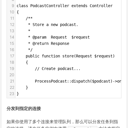
9
class PodcastController extends Controller
10
{
11
    /**
12
     * Store a new podcast.
13
     *
14
     * @param  Request  $request
15
     * @return Response
16
     */
17
    public function store(Request $request)
18
    {
19
        // Create podcast...
20
21
        ProcessPodcast::dispatch($podcast)->onQu
22
    }
23
}
分发到指定的连接
如果你使用了多个连接来管理队列，那么可以分发任务到指