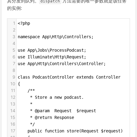
其分发到队列。
方法需要的唯一参数就是该任务
dispatch
的实例:
1
<?php
2
3
namespace App\Http\Controllers;
4
5
use App\Jobs\ProcessPodcast;
6
use Illuminate\Http\Request;
7
use App\Http\Controllers\Controller;
8
9
class PodcastController extends Controller
10
{
11
    /**
12
     * Store a new podcast.
13
     *
14
     * @param  Request  $request
15
     * @return Response
16
     */
17
    public function store(Request $request)