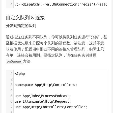
4
])->dispatch()->allOnConnection('redis')->allOnQ
自定义队列 & 连接
分发到指定的队列
通过推送任务到不同队列，你可以将队列任务进行“分类”，甚
至根据优先级来分配每个队列的进程数。请注意，这并不意
味着使用了配置项中那些不同的连接来管理队列，实际上只
有单一连接会被用到。要指定队列，请在任务实例使用
方法:
onQueue
1
<?php
2
3
namespace App\Http\Controllers;
4
5
use App\Jobs\ProcessPodcast;
6
use Illuminate\Http\Request;
7
use App\Http\Controllers\Controller;
8