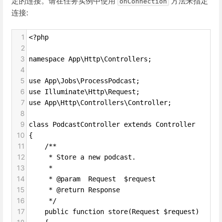
定的连接。请在任务实例中使用
方法来指定
onConnection
连接:
1
<?php
2
3
namespace App\Http\Controllers;
4
5
use App\Jobs\ProcessPodcast;
6
use Illuminate\Http\Request;
7
use App\Http\Controllers\Controller;
8
9
class PodcastController extends Controller
10
{
11
    /**
12
     * Store a new podcast.
13
     *
14
     * @param  Request  $request
15
     * @return Response
16
     */
17
    public function store(Request $request)