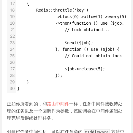
17
    {
18
        Redis::throttle('key')
19
                ->block(0)->allow(1)->every(5)
20
                ->then(function () use ($job, $n
21
                    // Lock obtained...
22
23
                    $next($job);
24
                }, function () use ($job) {
25
                    // Could not obtain lock...
26
27
                    $job->release(5);
28
                });
29
    }
30
}
正如你所看到的，和
路由中间件
一样，任务中间件接收待处
理的任务以及一个回调作为参数，该回调会在中间件逻辑处
理完毕后继续处理任务。
创建好任务中间件后，可以在任务类的
方法中
middleware