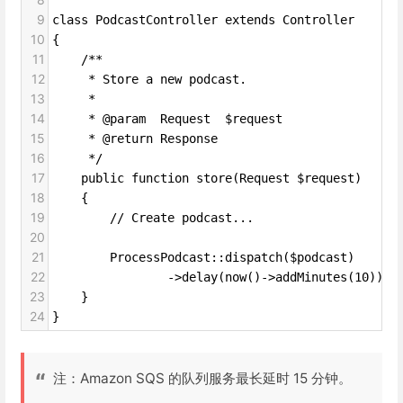
9
class PodcastController extends Controller
10
{
11
    /**
12
     * Store a new podcast.
13
     *
14
     * @param  Request  $request
15
     * @return Response
16
     */
17
    public function store(Request $request)
18
    {
19
        // Create podcast...
20
21
        ProcessPodcast::dispatch($podcast)
22
                ->delay(now()->addMinutes(10));
23
    }
24
}
注：Amazon SQS 的队列服务最长延时 15 分钟。