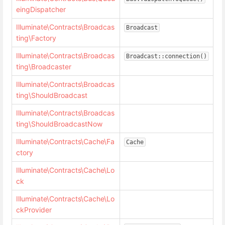
eingDispatcher
Illuminate\Contracts\Broadcas
Broadcast
ting\Factory
Illuminate\Contracts\Broadcas
Broadcast::connection()
ting\Broadcaster
Illuminate\Contracts\Broadcas
ting\ShouldBroadcast
Illuminate\Contracts\Broadcas
ting\ShouldBroadcastNow
Illuminate\Contracts\Cache\Fa
Cache
ctory
Illuminate\Contracts\Cache\Lo
ck
Illuminate\Contracts\Cache\Lo
ckProvider