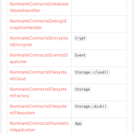
Illuminate\Contracts\Database
\ModelIdentifier
Illuminate\Contracts\Debug\E
xceptionHandler
Illuminate\Contracts\Encryptio
Crypt
n\Encrypter
Illuminate\Contracts\Events\Di
Event
spatcher
Illuminate\Contracts\Filesyste
Storage::cloud()
m\Cloud
Illuminate\Contracts\Filesyste
Storage
m\Factory
Illuminate\Contracts\Filesyste
Storage::disk()
m\Filesystem
Illuminate\Contracts\Foundatio
App
n\Application