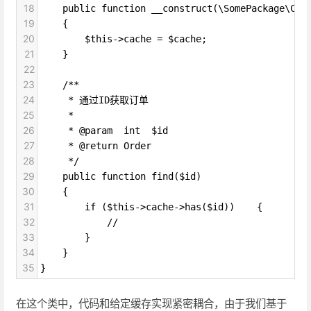
18
    public function __construct(\SomePackage\Cac
19
    {
20
        $this->cache = $cache;
21
    }
22
23
    /**
24
     * 通过ID获取订单
25
     *
26
     * @param  int  $id
27
     * @return Order
28
     */
29
    public function find($id)
30
    {
31
        if ($this->cache->has($id))    {
32
            //
33
        }
34
    }
35
}
在这个类中，代码和给定缓存实现紧密耦合，由于我们基于