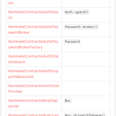
ory
Illuminate\Contracts\Auth\Gua
Auth::guard()
rd
Illuminate\Contracts\Auth\Pas
Password::broker()
swordBroker
Illuminate\Contracts\Auth\Pas
Password
swordBrokerFactory
Illuminate\Contracts\Auth\Stat
efulGuard
Illuminate\Contracts\Auth\Sup
portsBasicAuth
Illuminate\Contracts\Auth\User
Provider
Illuminate\Contracts\Bus\Disp
Bus
atcher
Illuminate\Contracts\Bus\Queu
Bus::dispatchToQueue()