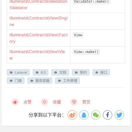
Illuminate\Contracts\Validation
Validator::make()
\Validator
Illuminate\Contracts\View\Engi
ne
Illuminate\Contracts\View\Fact
View
ory
Illuminate\Contracts\View\Vie
View::make()
w
Laravel
6.0
文档
契约
接口
门面
服务容器
工作原理
点赞
收藏
赞赏
分享到以下平台：