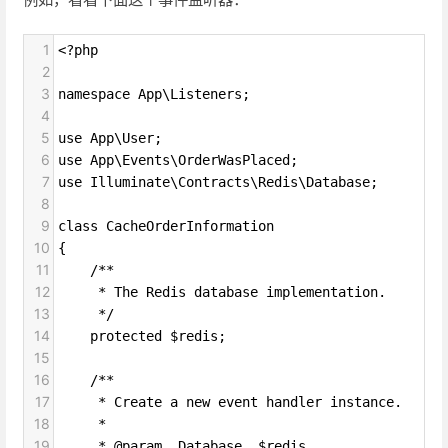
1
<?php
2
3
namespace App\Listeners;
4
5
use App\User;
6
use App\Events\OrderWasPlaced;
7
use Illuminate\Contracts\Redis\Database;
8
9
class CacheOrderInformation
10
{
11
    /**
12
     * The Redis database implementation.
13
     */
14
    protected $redis;
15
16
    /**
17
     * Create a new event handler instance.
18
     *
19
     * @param  Database  $redis