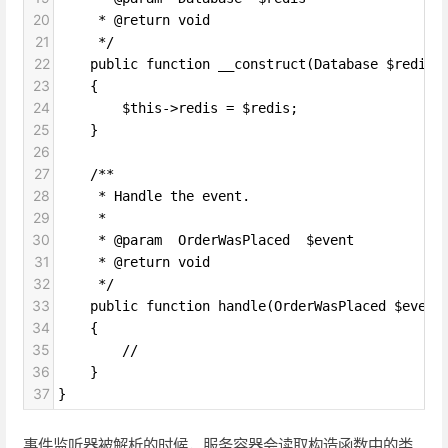
20
     * @return void
21
     */
22
    public function __construct(Database $redis)
23
    {
24
        $this->redis = $redis;
25
    }
26
27
    /**
28
     * Handle the event.
29
     *
30
     * @param  OrderWasPlaced  $event
31
     * @return void
32
     */
33
    public function handle(OrderWasPlaced $event
34
    {
35
        //
36
    }
37
}
事件监听器被解析的时候，服务容器会读取构造函数中的类