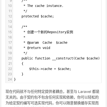
9
    /**
10
     * The cache instance.
11
     */
12
    protected $cache;
13
14
    /**
15
     * 创建一个新的Repository实例
16
     *
17
     * @param  Cache  $cache
18
     * @return void
19
     */
20
    public function __construct(Cache $cache)
21
    {
22
        $this->cache = $cache;
23
    }
24
}
现在代码就不与任何特定提供者耦合，甚至与 Laravel 都是
无关的。由于契约包不包含任何实现和依赖，你可以轻松的
为给定契约编写可选实现代码，你可以随意替换缓存实现而