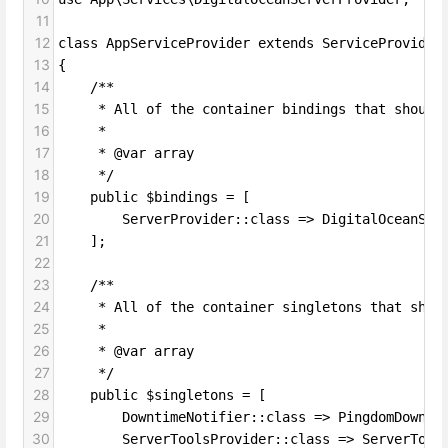
11
12
class AppServiceProvider extends ServiceProvider
13
{
14
    /**
15
     * All of the container bindings that should
16
     *
17
     * @var array
18
     */
19
    public $bindings = [
20
        ServerProvider::class => DigitalOceanSer
21
    ];
22
23
    /**
24
     * All of the container singletons that shou
25
     *
26
     * @var array
27
     */
28
    public $singletons = [
29
        DowntimeNotifier::class => PingdomDownti
30
        ServerToolsProvider::class => ServerTool