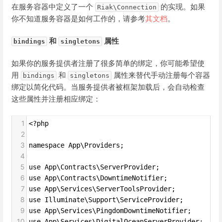
在服务容器中定义了一个
的实现。如果
Riak\Connection
你不知道服务容器是如何工作的，请参考
其文档
。
和
属性
bindings
singletons
如果你的服务提供者注册了很多简单的绑定，你可能希望使
用
和
属性来替代手动注册每个容器
bindings
singletons
绑定以简化代码。当服务提供者被框架加载后，会自动检查
这些属性并注册相应绑定：
1
<?php
2
3
namespace App\Providers;
4
5
use App\Contracts\ServerProvider;
6
use App\Contracts\DowntimeNotifier;
7
use App\Services\ServerToolsProvider;
8
use Illuminate\Support\ServiceProvider;
9
use App\Services\PingdomDowntimeNotifier;
10
use App\Services\DigitalOceanServerProvider;