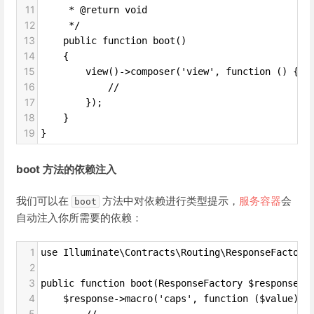
11
     * @return void
12
     */
13
    public function boot()
14
    {
15
        view()->composer('view', function () {
16
            //
17
        });
18
    }
19
}
boot 方法的依赖注入
我们可以在
方法中对依赖进行类型提示，
服务容器
会
boot
自动注入你所需要的依赖：
1
use Illuminate\Contracts\Routing\ResponseFactory
2
3
public function boot(ResponseFactory $response){
4
    $response->macro('caps', function ($value) {
5
        //