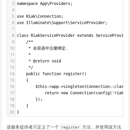
3
namespace App\Providers;
4
5
use Riak\Connection;
6
use Illuminate\Support\ServiceProvider;
7
8
class RiakServiceProvider extends ServiceProvide
9
    /**
10
     * 在容器中注册绑定.
11
     *
12
     * @return void
13
     */
14
    public function register()
15
    {
16
        $this->app->singleton(Connection::class,
17
            return new Connection(config('riak')
18
        });
19
    }
20
}
该服务提供者只定义了一个
方法，并使用该方法
register