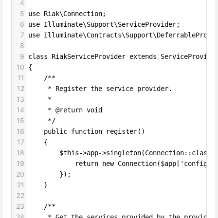
4
5
use Riak\Connection;
6
use Illuminate\Support\ServiceProvider;
7
use Illuminate\Contracts\Support\DeferrableProvi
8
9
class RiakServiceProvider extends ServiceProvide
10
{
11
    /**
12
     * Register the service provider.
13
     *
14
     * @return void
15
     */
16
    public function register()
17
    {
18
        $this->app->singleton(Connection::class,
19
            return new Connection($app['config']
20
        });
21
    }
22
23
    /**
24
     * Get the services provided by the provider