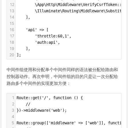
12
        \App\Http\Middleware\VerifyCsrfToken::cl
13
        \Illuminate\Routing\Middleware\Substitut
14
    ],
15
16
    'api' => [
17
        'throttle:60,1',
18
        'auth:api',
19
    ],
20
];
中间件组使用和分配单个中间件同样的语法被分配给路由和
控制器动作。再次申明，中间件组的目的只是让一次分配给
路由多个中间件的实现更加方便：
1
Route::get('/', function () {
2
    //
3
})->middleware('web');
4
5
Route::group(['middleware' => ['web']], function