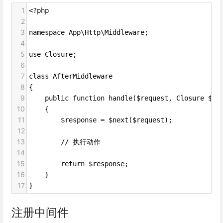
1
<?php
2
3
namespace App\Http\Middleware;
4
5
use Closure;
6
7
class AfterMiddleware
8
{
9
    public function handle($request, Closure $ne
10
    {
11
        $response = $next($request);
12
13
        // 执行动作
14
15
        return $response;
16
    }
17
}
注册中间件