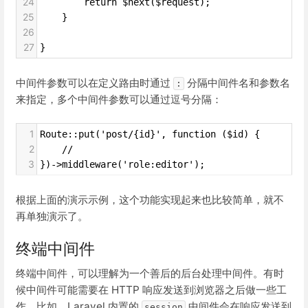
24
        return $next($request);
25
    }
26
27
}
中间件参数可以在定义路由时通过
分隔中间件名和参数名
:
来指定，多个中间件参数可以通过逗号分隔：
1
Route::put('post/{id}', function ($id) {
2
    //
3
})->middleware('role:editor');
根据上面的演示示例，这个功能实现起来也比较简单，就不
再单独演示了。
终端中间件
终端中间件，可以理解为一个善后的后台处理中间件。有时
候中间件可能需要在 HTTP 响应发送到浏览器之后做一些工
作，比如，Laravel 内置的
中间件会在响应发送到
session