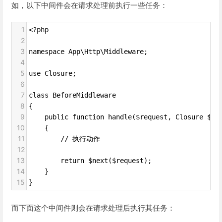
如，以下中间件会在请求处理前执行一些任务：
1
<?php
2
3
namespace App\Http\Middleware;
4
5
use Closure;
6
7
class BeforeMiddleware
8
{
9
    public function handle($request, Closure $ne
10
    {
11
        // 执行动作
12
13
        return $next($request);
14
    }
15
}
而下面这个中间件则会在请求处理后执行其任务：