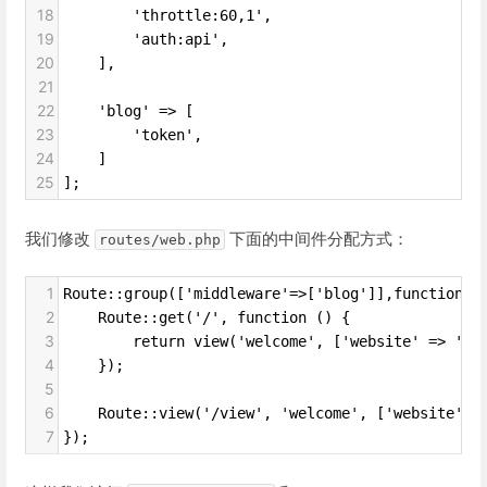
18
        'throttle:60,1',
19
        'auth:api',
20
    ],
21
22
    'blog' => [
23
        'token',
24
    ]
25
];
我们修改
下面的中间件分配方式：
routes/web.php
1
Route::group(['middleware'=>['blog']],function()
2
    Route::get('/', function () {
3
        return view('welcome', ['website' => 'La
4
    });
5
6
    Route::view('/view', 'welcome', ['website' 
7
});