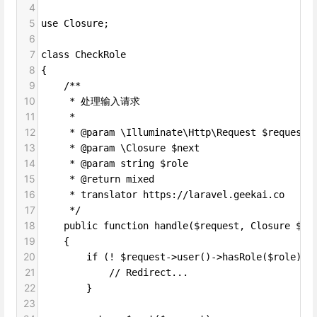
4
5
use Closure;
6
7
class CheckRole
8
{
9
    /**
10
     * 处理输入请求
11
     *
12
     * @param \Illuminate\Http\Request $request
13
     * @param \Closure $next
14
     * @param string $role
15
     * @return mixed
16
     * translator https://laravel.geekai.co
17
     */
18
    public function handle($request, Closure $ne
19
    {
20
        if (! $request->user()->hasRole($role)) 
21
            // Redirect...
22
        }
23