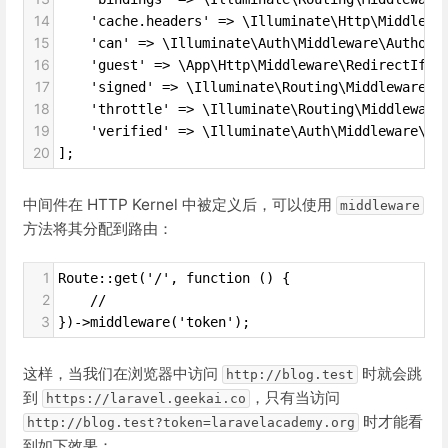
14
    'cache.headers' => \Illuminate\Http\Middlewa
15
    'can' => \Illuminate\Auth\Middleware\Authori
16
    'guest' => \App\Http\Middleware\RedirectIfAu
17
    'signed' => \Illuminate\Routing\Middleware\V
18
    'throttle' => \Illuminate\Routing\Middleware
19
    'verified' => \Illuminate\Auth\Middleware\En
20
];
中间件在 HTTP Kernel 中被定义后，可以使用
middleware
方法将其分配到路由：
1
Route::get('/', function () {
2
    //
3
})->middleware('token');
这样，当我们在浏览器中访问
时就会跳
http://blog.test
到
，只有当访问
https://laravel.geekai.co
时才能看
http://blog.test?token=laravelacademy.org
到如下效果：