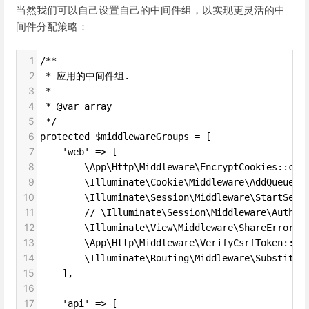
当然我们可以自己设置自己的中间件组，以实现更灵活的中
间件分配策略：
1
/**
2
 * 应用的中间件组.
3
 *
4
 * @var array
5
 */
6
protected $middlewareGroups = [
7
    'web' => [
8
        \App\Http\Middleware\EncryptCookies::cla
9
        \Illuminate\Cookie\Middleware\AddQueuedC
10
        \Illuminate\Session\Middleware\StartSess
11
        // \Illuminate\Session\Middleware\Authen
12
        \Illuminate\View\Middleware\ShareErrorsF
13
        \App\Http\Middleware\VerifyCsrfToken::cl
14
        \Illuminate\Routing\Middleware\Substitut
15
    ],
16
17
    'api' => [