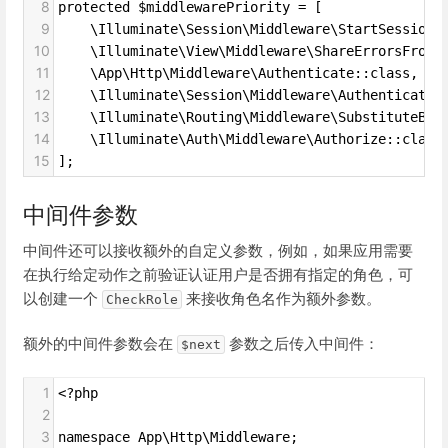
8
protected $middlewarePriority = [
9
    \Illuminate\Session\Middleware\StartSession:
10
    \Illuminate\View\Middleware\ShareErrorsFromS
11
    \App\Http\Middleware\Authenticate::class,
12
    \Illuminate\Session\Middleware\AuthenticateS
13
    \Illuminate\Routing\Middleware\SubstituteBin
14
    \Illuminate\Auth\Middleware\Authorize::class
15
];
中间件参数
中间件还可以接收额外的自定义参数，例如，如果应用需要
在执行给定动作之前验证认证用户是否拥有指定的角色，可
以创建一个
来接收角色名作为额外参数。
CheckRole
额外的中间件参数会在
参数之后传入中间件：
$next
1
<?php
2
3
namespace App\Http\Middleware;