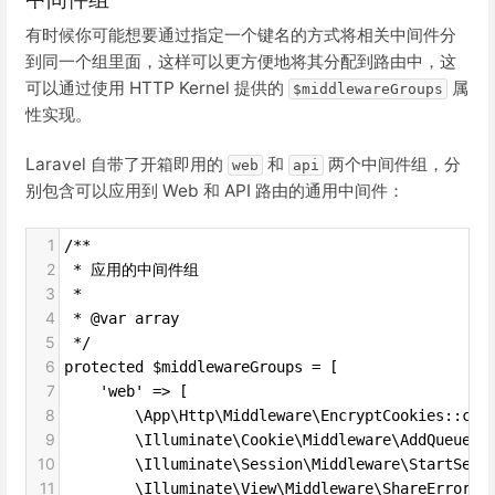
有时候你可能想要通过指定一个键名的方式将相关中间件分
到同一个组里面，这样可以更方便地将其分配到路由中，这
可以通过使用 HTTP Kernel 提供的
属
$middlewareGroups
性实现。
Laravel 自带了开箱即用的
和
两个中间件组，分
web
api
别包含可以应用到 Web 和 API 路由的通用中间件：
1
/**
2
 * 应用的中间件组
3
 *
4
 * @var array
5
 */
6
protected $middlewareGroups = [
7
    'web' => [
8
        \App\Http\Middleware\EncryptCookies::cla
9
        \Illuminate\Cookie\Middleware\AddQueuedC
10
        \Illuminate\Session\Middleware\StartSess
11
        \Illuminate\View\Middleware\ShareErrorsF