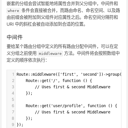
嵌套的分组会尝试智能地将属性合并到父分组中，中间件和
条件会直接被合并，而路由命名、命名空间、以及路
where
由前缀会被附加到父组件对应属性之后。命名空间分隔符和
URI 中的斜杠会被自动添加到合适的位置。
中间件
要给某个路由分组中定义的所有路由分配中间件，可以在定
义分组之前使用
方法。中间件将会按照数组中
middleware
定义的顺序依次执行：
1
Route::middleware(['first', 'second'])->group(fu
2
    Route::get('/', function () {
3
        // Uses first & second Middleware
4
    });
5
6
    Route::get('user/profile', function () {
7
        // Uses first & second Middleware
8
    });
9
});