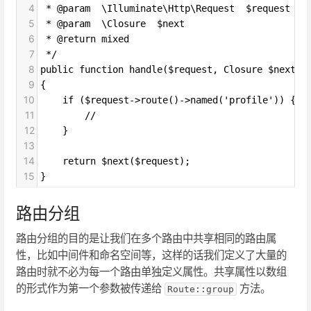
4
 * @param  \Illuminate\Http\Request  $request
5
 * @param  \Closure  $next
6
 * @return mixed
7
 */
8
public function handle($request, Closure $next)
9
{
10
    if ($request->route()->named('profile')) {
11
        //
12
    }
13
14
    return $next($request);
15
}
路由分组
路由分组的目的是让我们在多个路由中共享相同的路由属
性，比如中间件和命名空间等，这样的话我们定义了大量的
路由时就不必为每一个路由单独定义属性。共享属性以数组
的形式作为第一个参数被传递给
方法。
Route::group