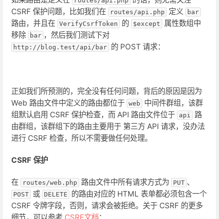
routes/api.php
CSRF 保护问题，比如我们在
定义
routes/api.php
bar
路由，并且在
的
属性数组中
VerifyCsrfToken
$except
移除
，然后我们测试下对
bar
的 POST 请求：
http://blog.test/api/bar
正如我们所预测的，完全没有任何问题，背后的原因是因为
Web 路由文件中定义的路由都位于
中间件群组，该群
web
组默认启用 CSRF 保护检查，而 API 路由文件位于
路
api
由群组，该群组下的路由主要用于 第三方 API 请求，没办法
进行 CSRF 检查，所以不需要做任何处理。
CSRF 保护
在
路由文件中所有请求方式为
、
routes/web.php
PUT
或
的路由对应的 HTML 表单都必须包含一个
POST
DELETE
CSRF 令牌字段，否则，请求会被拒绝。关于 CSRF 的更多
细节，可以参考
CSRF文档
：