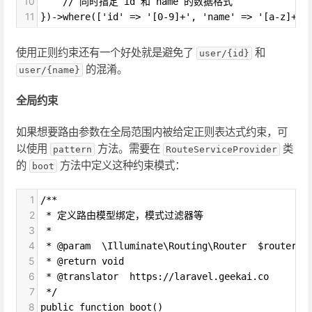
10
    // 同时指定 id 和 name 的数据格式
11
})->where(['id' => '[0-9]+', 'name' => '[a-z]+']
使用正则约束还有一个好处就是避免了
和
user/{id}
的混淆。
user/{name}
全局约束
如果想要路由参数在全局范围内被给定正则表达式约束，可
以使用
方法。需要在
类
pattern
RouteServiceProvider
的
方法中定义这种约束模式：
boot
1
/**
2
 * 定义路由模型绑定，模式过滤器等
3
 *
4
 * @param  \Illuminate\Routing\Router  $router
5
 * @return void
6
 * @translator  https://laravel.geekai.co
7
 */
8
public function boot()