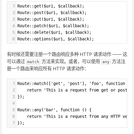
1
Route::get($uri, $callback);
2
Route::post($uri, $callback);
3
Route::put($uri, $callback);
4
Route::patch($uri, $callback);
5
Route::delete($uri, $callback);
6
Route::options($uri, $callback);
有时候还需要注册一个路由响应多种 HTTP 请求动作 —— 这
可以通过
方法来实现。或者，可以使用
方法注
match
any
册一个路由来响应所有 HTTP 请求动作：
1
Route::match(['get', 'post'], 'foo', function ()
2
    return 'This is a request from get or post';
3
});
4
5
Route::any('bar', function () {
6
    return 'This is a request from any HTTP verb
7
});