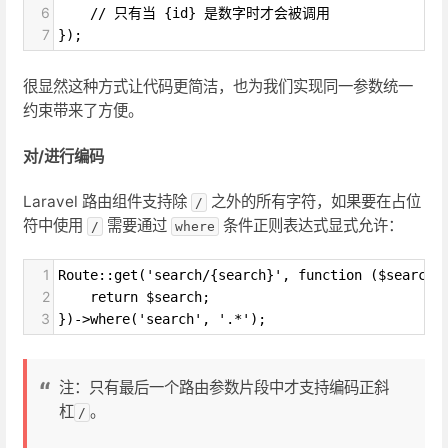
6
    // 只有当 {id} 是数字时才会被调用
7
});
很显然这种方式让代码更简洁，也为我们实现同一参数统一
约束带来了方便。
对/进行编码
Laravel 路由组件支持除
之外的所有字符，如果要在占位
/
符中使用
需要通过
条件正则表达式显式允许：
/
where
1
Route::get('search/{search}', function ($search)
2
    return $search;
3
})->where('search', '.*');
注：只有最后一个路由参数片段中才支持编码正斜
杠
。
/