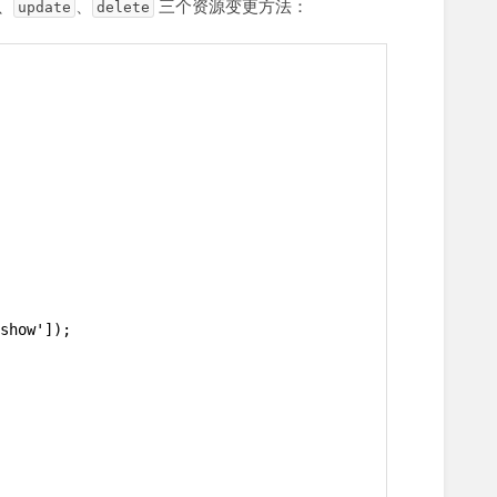
、
、
三个资源变更方法：
update
delete
show']);