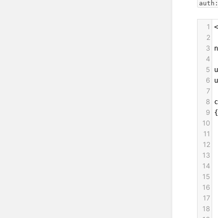
auth
1
<
2
3
n
4
5
u
6
u
7
8
c
9
{
10
 
11
 
12
 
13
 
14
15
 
16
 
17
 
18
 