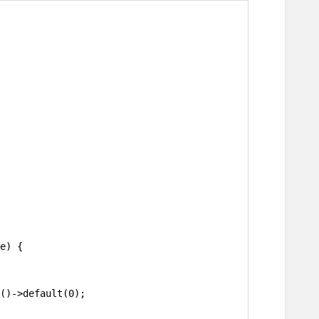
e) {
()->default(0);