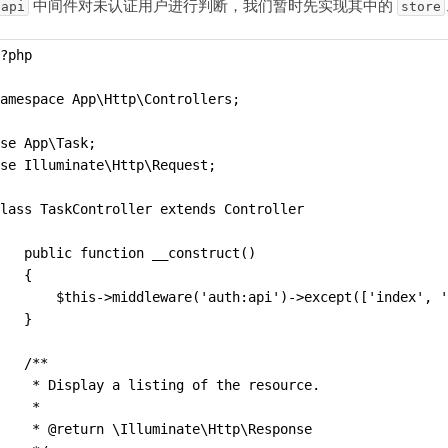
中间件对未认证用户进行判断，我们暂时先实现其中的
:api
store
?php
amespace App\Http\Controllers;
se App\Task;
se Illuminate\Http\Request;
lass TaskController extends Controller
   public function __construct()
   {
       $this->middleware('auth:api')->except(['index', '
   }
   /**
    * Display a listing of the resource.
    *
    * @return \Illuminate\Http\Response