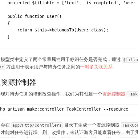
   protected $fillable = ['text', 'is_completed', 'user_
   public function user()
   {
       return $this->belongsTo(User::class);
   }
在模型类中定义了两个常量属性用于标识任务是否完成，通过
$filla
方法用于表示用户与待办任务之间的
一对多关联关系
。
er
义资源控制器
实现对待办任务的增删改查操作，我们为其创建一个
资源控制器
Task
hp artisan make:controller TaskController --resource
令会在
目录下生成一个资源控制器
app/Http/Controllers
TaskCo
户才能对任务进行增、删、改操作，未认证游客只能查看任务，由于