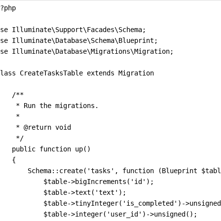
?php
se Illuminate\Support\Facades\Schema;
se Illuminate\Database\Schema\Blueprint;
se Illuminate\Database\Migrations\Migration;
lass CreateTasksTable extends Migration
   /**
    * Run the migrations.
    *
    * @return void
    */
   public function up()
   {
       Schema::create('tasks', function (Blueprint $tabl
           $table->bigIncrements('id');
           $table->text('text');
           $table->tinyInteger('is_completed')->unsigned
           $table->integer('user_id')->unsigned();