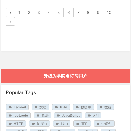
‹
1
2
3
4
5
6
7
8
9
10
›
升级为学院君订阅用户
Popular Tags
Laravel
文档
PHP
数据库
教程
leetcode
算法
JavaScript
API
HTTP
扩展包
路由
事件
中间件