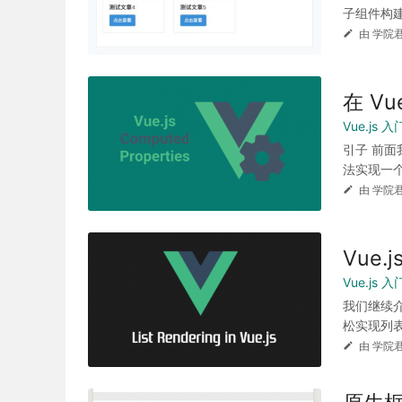
子组件构建
由 学院君
在 V
Vue.js
引子 前面
法实现一个
由 学院君
Vue
Vue.js
我们继续介绍
松实现列表渲
由 学院君