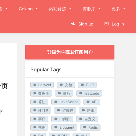
程
Golang
内功修炼
资源库
更多
Sign up
Log in
升级为学院君订阅用户
Popular Tags
分页
Laravel
文档
PHP
数据库
教程
leetcode
算法
JavaScript
API
HTTP
扩展包
路由
下
事件
中间件
自定义
视图
Eloquent
Redis
Go
JSON
Vue