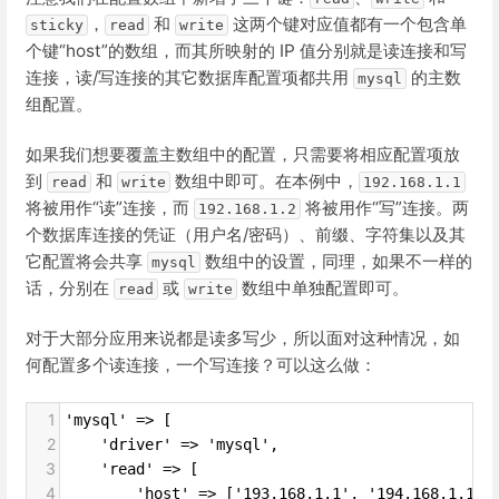
，
和
这两个键对应值都有一个包含单
sticky
read
write
个键“host”的数组，而其所映射的 IP 值分别就是读连接和写
连接，读/写连接的其它数据库配置项都共用
的主数
mysql
组配置。
如果我们想要覆盖主数组中的配置，只需要将相应配置项放
到
和
数组中即可。在本例中，
read
write
192.168.1.1
将被用作“读”连接，而
将被用作“写”连接。两
192.168.1.2
个数据库连接的凭证（用户名/密码）、前缀、字符集以及其
它配置将会共享
数组中的设置，同理，如果不一样的
mysql
话，分别在
或
数组中单独配置即可。
read
write
对于大部分应用来说都是读多写少，所以面对这种情况，如
何配置多个读连接，一个写连接？可以这么做：
1
'mysql' => [
2
    'driver' => 'mysql',
3
    'read' => [
4
        'host' => ['193.168.1.1', '194.168.1.1']