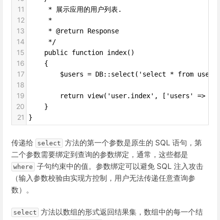
11
     * 展示应用的用户列表.
12
     *
13
     * @return Response
14
     */
15
    public function index()
16
    {
17
        $users = DB::select('select * from users
18
19
        return view('user.index', ['users' => $u
20
    }
21
}
传递给
方法的第一个参数是原生的 SQL 语句，第
select
二个参数需要绑定到查询的参数绑定，通常，这些都是
子句约束中的值。参数绑定可以避免 SQL 注入攻击
where
（输入参数校验由实现方控制，用户无法传递任意查询参
数）。
方法以数组的形式返回结果集，数组中的每一个结
select