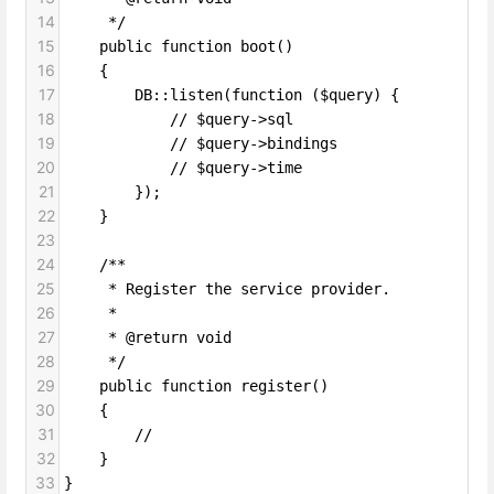
14
     */
15
    public function boot()
16
    {
17
        DB::listen(function ($query) {
18
            // $query->sql
19
            // $query->bindings
20
            // $query->time
21
        });
22
    }
23
24
    /**
25
     * Register the service provider.
26
     *
27
     * @return void
28
     */
29
    public function register()
30
    {
31
        //
32
    }
33
}