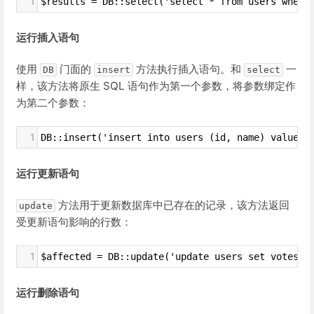
1
$results = DB::select('select * from users where
运行插入语句
使用
门面的
方法执行插入语句。和
一
DB
insert
select
样，该方法将原生 SQL 语句作为第一个参数，将参数绑定作
为第二个参数：
1
DB::insert('insert into users (id, name) values
运行更新语句
方法用于更新数据库中已存在的记录，该方法返回
update
受更新语句影响的行数：
1
$affected = DB::update('update users set votes 
运行删除语句