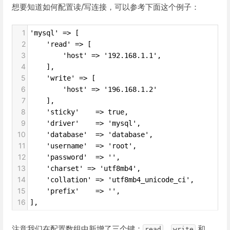
想要知道如何配置读/写连接，可以参考下面这个例子：
1
'mysql' => [
2
    'read' => [
3
        'host' => '192.168.1.1',
4
    ],
5
    'write' => [
6
        'host' => '196.168.1.2'
7
    ],
8
    'sticky'    => true,
9
    'driver'    => 'mysql',
10
    'database'  => 'database',
11
    'username'  => 'root',
12
    'password'  => '',
13
    'charset' => 'utf8mb4',
14
    'collation' => 'utf8mb4_unicode_ci',
15
    'prefix'    => '',
16
],
注意我们在配置数组中新增了三个键：
、
和
read
write