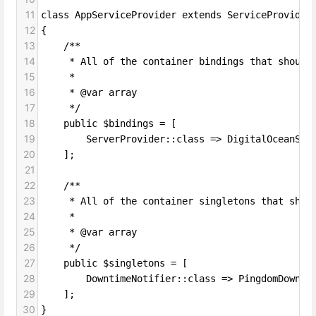
11
class AppServiceProvider extends ServiceProvider
12
{
13
    /**
14
     * All of the container bindings that should
15
     *
16
     * @var array
17
     */
18
    public $bindings = [
19
        ServerProvider::class => DigitalOceanSer
20
    ];
21
22
    /**
23
     * All of the container singletons that shou
24
     *
25
     * @var array
26
     */
27
    public $singletons = [
28
        DowntimeNotifier::class => PingdomDownti
29
    ];
30
}