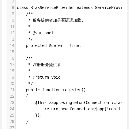
7
8
class RiakServiceProvider extends ServiceProvide
9
    /**
10
     * 服务提供者加是否延迟加载.
11
     *
12
     * @var bool
13
     */
14
    protected $defer = true;
15
16
    /**
17
     * 注册服务提供者
18
     *
19
     * @return void
20
     */
21
    public function register()
22
    {
23
        $this->app->singleton(Connection::class,
24
            return new Connection($app['config']
25
        });
26
    }
27