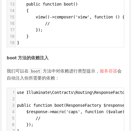
13
    public function boot()
14
    {
15
        view()->composer('view', function () {
16
            //
17
        });
18
    }
19
}
boot 方法的依赖注入
我们可以在
方法中对依赖进行类型提示，
服务容器
会
boot
自动注入你所需要的依赖：
1
use Illuminate\Contracts\Routing\ResponseFactory
2
3
public function boot(ResponseFactory $response){
4
    $response->macro('caps', function ($value) {
5
        //
6
    });
7
}