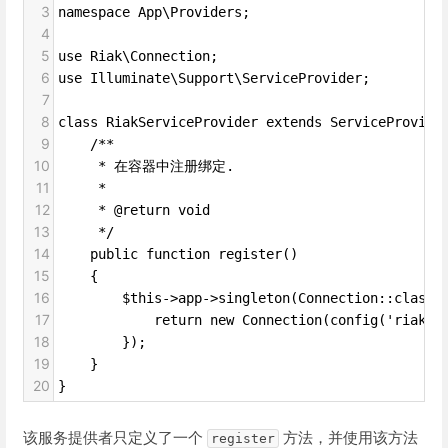
3
namespace App\Providers;
4
5
use Riak\Connection;
6
use Illuminate\Support\ServiceProvider;
7
8
class RiakServiceProvider extends ServiceProvide
9
    /**
10
     * 在容器中注册绑定.
11
     *
12
     * @return void
13
     */
14
    public function register()
15
    {
16
        $this->app->singleton(Connection::class,
17
            return new Connection(config('riak')
18
        });
19
    }
20
}
该服务提供者只定义了一个
方法，并使用该方法
register