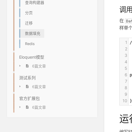
查询构建器
调
分页
在
Da
迁移
样单
数据填充
1
/
Redis
2
3
 
Eloquent模型
4
 
6篇文章
5
 
6
p
测试系列
7
 
6篇文章
8
 
9
 
官方扩展包
10
}
6篇文章
运