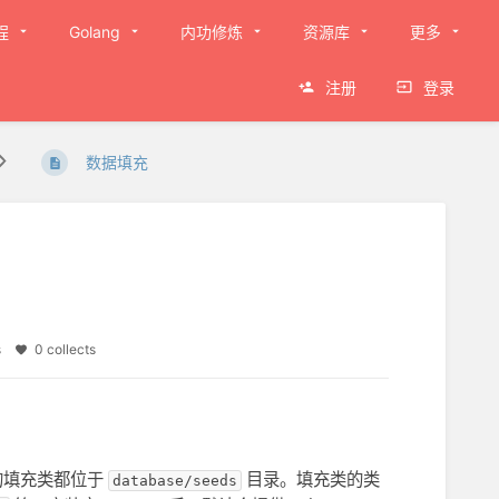
程
Golang
内功修炼
资源库
更多
注册
登录
数据填充
es
0 collects
有的填充类都位于
目录。填充类的类
database/seeds