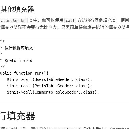
用其他填充器
类中，你可以使用
方法执行其他填充类，使
tabaseSeeder
call
个填充器类就不会变得无比巨大，只需简单将你想要运行的填充器类
**
 * 运行数据库填充
*
* @return void
*/
ublic function run(){
   $this->call(UsersTableSeeder::class);
   $this->call(PostsTableSeeder::class);
   $this->call(CommentsTableSeeder::class);
行填充器