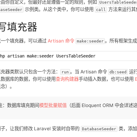
全由你自定义，但最好还是遵循一定的规则，例如
UsersTableSeede
示例类。从这个类中，你可以使用
方法来运行其
baseSeeder
call
写填充器
成一个填充器，可以通过
Artisan 命令
。所有框架生
make:seeder
hp artisan make:seeder UsersTableSeeder
填充器类默认只包含一个方法：
。当 Artisan 命令
运
run
db:seed
入数据库的数据，你可以使用
查询构建器
手动插入数据，也可以使用
概念）。
注：数据库填充期间
模型批量赋值
（后面 Eloquent ORM 中会
子，让我们修改 Laravel 安装时自带的
类，添加
DatabaseSeeder