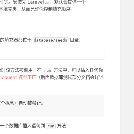
等。安装完 Laravel 后，默认会提供一个
r
他填充类，从而允许你控制填充顺序。
成的填充器都位于
目录：
database/seeds
行时该方法被调用。在
方法中，可以插入任何你
run
Eloquent 模型工厂
（后面数据库测试部分文档会详述
详述这个概念）自动被禁止。
一个数据库插入语句到
方法：
run