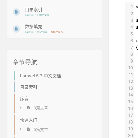
1
<
目录索引
2
Laravel 5.7 中文文档
3
u
数据填充
4
u
Laravel 8 中文文档
数据库操作
5
6
c
7
{
8
 
9
章节导航
10
 
11
 
Laravel 5.7 中文文档
12
 
目录索引
13
 
14
 
序言
15
 
3篇文章
16
 
17
 
快速入门
18
 
19
 
5篇文章
20
 