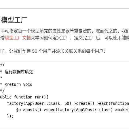
用模型工厂
，手动指定每一个模型填充的属性是很笨重累赘的，取而代之的，我
查看
模型工厂文档
来学习如何定义工厂，定义完工厂后，可以使用辅
子，让我们创建 50 个用户并添加关联关系到每个用户：
**
 * 运行数据库填充
*
* @return void
*/
ublic function run(){
   factory(App\User::class, 50)->create()->each(function
       $u->posts()->save(factory(App\Post::class)->make(
   });