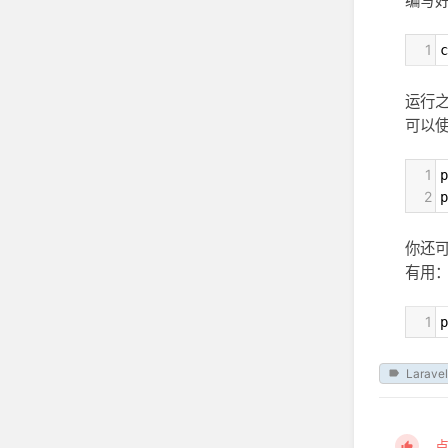
编写
1
c
运行之
可以
1
p
2
p
你还
有用
1
p
Laravel