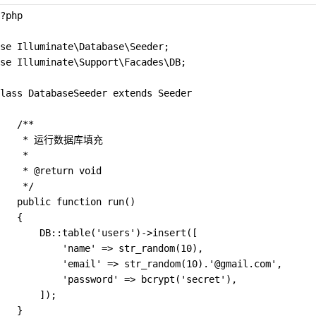
?php
se Illuminate\Database\Seeder;
se Illuminate\Support\Facades\DB;
lass DatabaseSeeder extends Seeder
   /**
     * 运行数据库填充
    *
    * @return void
    */
   public function run()
   {
       DB::table('users')->insert([
           'name' => str_random(10),
           'email' => str_random(10).'@gmail.com',
           'password' => bcrypt('secret'),
       ]);
   }