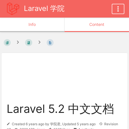
Laravel 学院
Info
Content
Laravel 5.2 中文文档
Created
6 years ago
by
学院君
, Updated
5 years ago
Revision