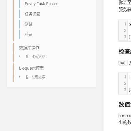
你甚
Envoy Task Runner
服务
任务调度
1
$
测试
2
 
验证
3
}
数据库操作
检查
4篇文章
has
Eloquent模型
1
i
5篇文章
2
 
3
}
数值
incr
少的