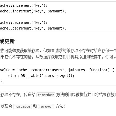
ache::increment('key');
ache::increment('key', $amount);
ache::decrement('key');
ache::decrement('key', $amount);
或更新
候你可能想要获取缓存项，但如果请求的缓存项不存在时给它存储一
如果它们不存在的话，从数据库获取它们并将其添加到缓存中，你可
value = Cache::remember('users', $minutes, function() {
   return DB::table('users')->get();
);
缓存项不存在，传递给
方法的闭包被执行并且将结果存放
remember
可以联合
和
方法：
remember
forever