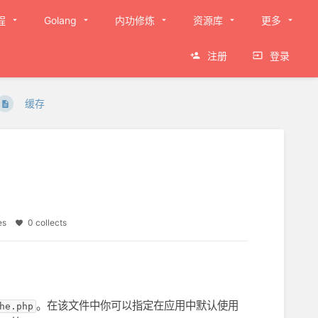
程
Golang
内功修炼
资源库
更多
注册
登录
缓存
ikes
0 collects
。在该文件中你可以指定在应用中默认使用
he.php