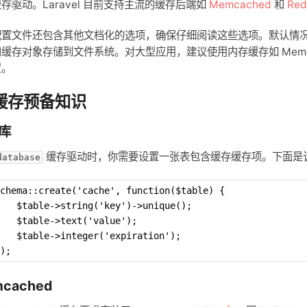
存驱动。Laravel 目前支持主流的缓存后端如
Memcached
和
Red
置文件还包含其他文档化的选项，确保仔细阅读这些选项。默认情况下，
缓存对象存储到文件系统。对大型应用，建议使用内存缓存如 Memca
置。
1 缓存预备知识
库
缓存驱动时，你需要设置一张表包含缓存缓存项。下面是
database
chema::create('cache', function($table) {
   $table->string('key')->unique();
   $table->text('value');
   $table->integer('expiration');
);
cached