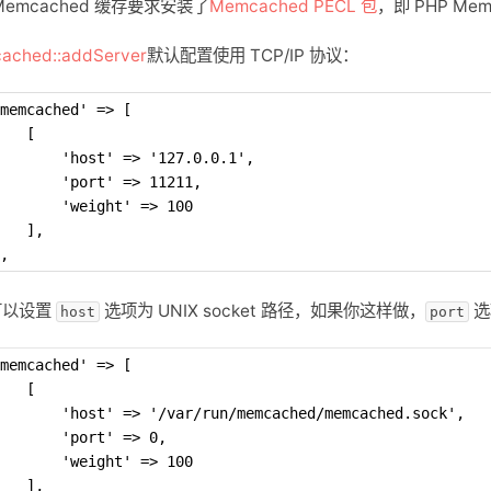
Memcached 缓存要求安装了
Memcached PECL 包
，即 PHP Me
ached::addServer
默认配置使用 TCP/IP 协议：
memcached' => [
   [
       'host' => '127.0.0.1',
       'port' => 11211,
       'weight' => 100
   ],
,
可以设置
选项为 UNIX socket 路径，如果你这样做，
选
host
port
memcached' => [
   [
       'host' => '/var/run/memcached/memcached.sock',
       'port' => 0,
       'weight' => 100
   ],