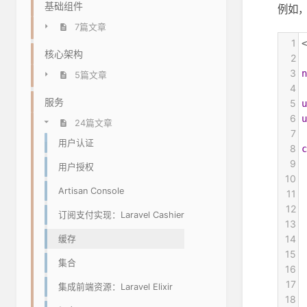
基础组件
例如
7篇文章
1
<
核心架构
2
3
n
5篇文章
4
服务
5
u
6
u
24篇文章
7
用户认证
8
c
9
用户授权
10
Artisan Console
11
12
订阅支付实现：Laravel Cashier
13
14
缓存
15
 
集合
16
17
集成前端资源：Laravel Elixir
18