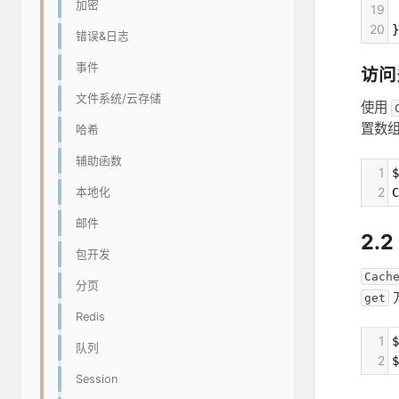
加密
19
 
20
}
错误&日志
事件
访问
文件系统/云存储
使用
置数
哈希
辅助函数
1
$
2
C
本地化
邮件
2.
包开发
Cach
分页
get
Redis
1
$
队列
2
$
Session