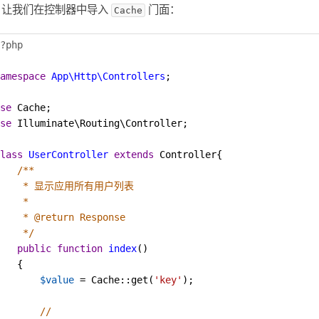
，让我们在控制器中导入
门面：
Cache
?php
amespace
App\Http\Controllers
;
se
Cache
;
se
Illuminate\Routing\Controller
;
lass
UserController
extends
Controller
{
/**
* 显示应用所有用户列表
*
* @return Response
*/
public
function
index
()
   {
$value
=
Cache
::
get
(
'key'
);
//