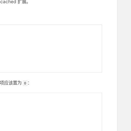
mcached 扩展。
项应该置为
：
0