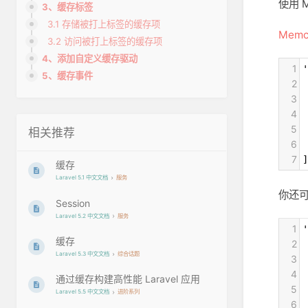
使用 
3、缓存标签
3.1 存储被打上标签的缓存项
Memc
3.2 访问被打上标签的缓存项
4、添加自定义缓存驱动
1
'
5、缓存事件
2
 
3
 
4
 
5
 
相关推荐
6
 
7
]
缓存
Laravel 5.1 中文文档
服务
你还
Session
Laravel 5.2 中文文档
服务
1
'
缓存
2
 
Laravel 5.3 中文文档
综合话题
3
 
4
 
通过缓存构建高性能 Laravel 应用
5
 
Laravel 5.5 中文文档
进阶系列
6
 