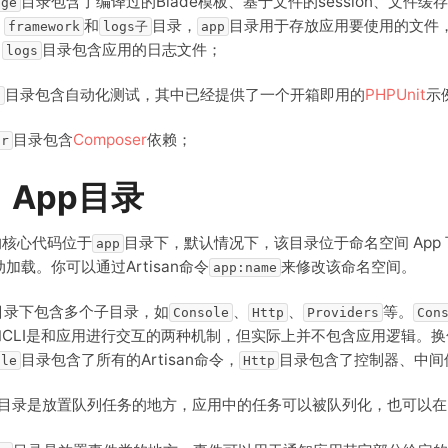
目录包含了编译过的Blade模板、基于文件的session、文
age
、
和
目录，
目录用于存放应用要使用的文件
framework
logs子
app
，
目录包含应用的日志文件；
logs
目录包含自动化测试，其中已经提供了一个开箱即用的
PHPUnit
示
s
目录包含
Composer
依赖；
or
、App目录
的核心代码位于
目录下，默认情况下，该目录位于命名空间 App 下，
app
加载。你可以通过Artisan命令
来修改该命名空间。
app:name
目录下包含多个子目录，如
、
、
等。
Console
Http
Providers
Con
和CLI是和应用进行交互的两种机制，但实际上并不包含应用逻辑。
目录包含了所有的Artisan命令，
目录包含了控制器、中间
ole
Http
目录是放置队列任务的地方，应用中的任务可以被队列化，也可以在