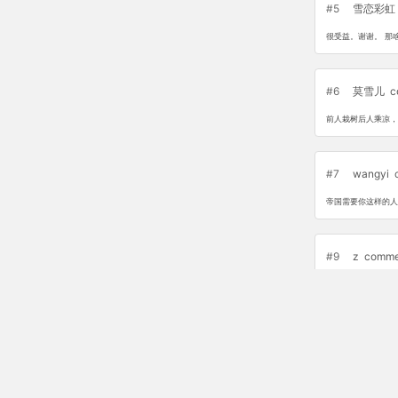
#5
雪恋彩虹
很受益。谢谢。 那啥
#6
莫雪儿
c
前人栽树后人乘凉，
#7
wangyi
帝国需要你这样的人
#9
z
comme
a
#10
续约
co
console.log('小傻子