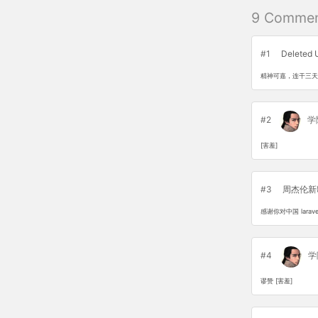
9 Commen
#1
Deleted 
精神可嘉，连干三天
#2
学
[害羞]
#3
周杰伦新
感谢你对中国 larave
#4
学
谬赞 [害羞]