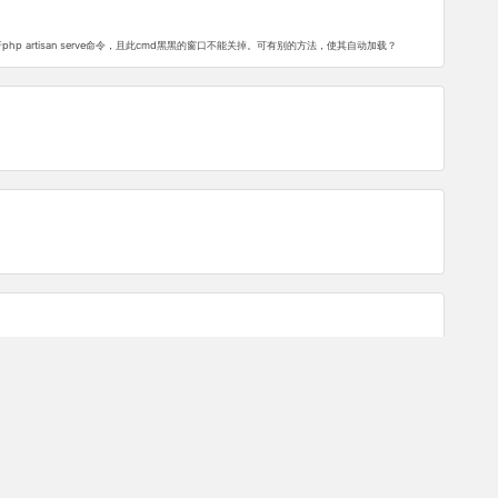
 artisan serve命令，且此cmd黑黑的窗口不能关掉。可有别的方法，使其自动加载？