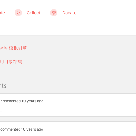
ote
Collect
Donate
lade 模板引擎
用目录结构
ts
commented 10 years ago
..
commented 10 years ago