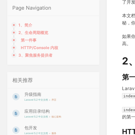
了开
Page Navigation
本文档
秘，
1、简介
2、生命周期概览
如果
第一件事
高。
HTTP/Console 内核
3、聚焦服务提供者
2
第
相关推荐
Lar
升级指南
inde
Laravel 5.2 中文文档
序言
inde
应用目录结构
的第
Laravel 5.2 中文文档
核心架构
包开发
HT
Laravel 5.2 中文文档
服务