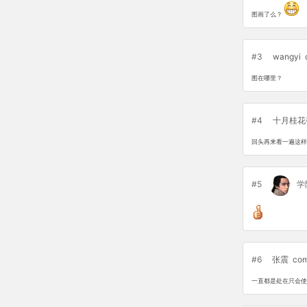
图画了么？
#3
wangyi
图在哪里？
#4
十月桂花
回头再来看一遍这样
#5
学
#6
张震
com
一直都是处在只会使用