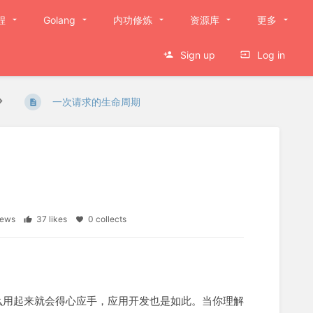
程
Golang
内功修炼
资源库
更多
Sign up
Log in
一次请求的生命周期
views
37 likes
0 collects
么用起来就会得心应手，应用开发也是如此。当你理解