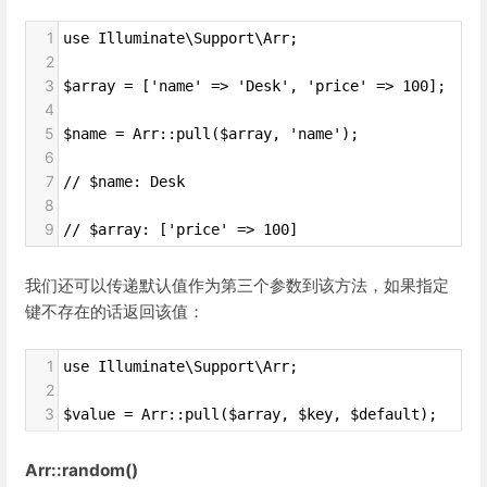
1
use Illuminate\Support\Arr;
2
3
$array = ['name' => 'Desk', 'price' => 100];
4
5
$name = Arr::pull($array, 'name');
6
7
// $name: Desk
8
9
// $array: ['price' => 100]
我们还可以传递默认值作为第三个参数到该方法，如果指定
键不存在的话返回该值：
1
use Illuminate\Support\Arr;
2
3
$value = Arr::pull($array, $key, $default);
Arr::random()