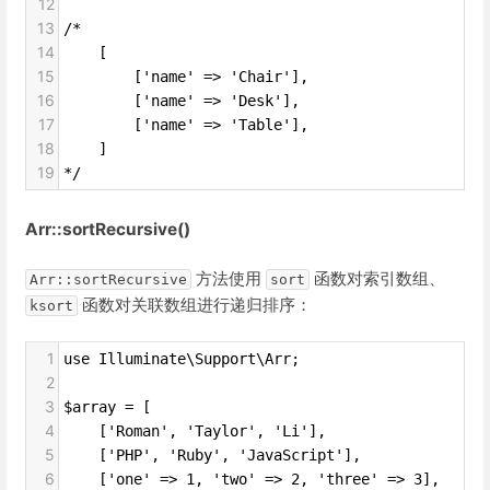
12
13
/*
14
    [
15
        ['name' => 'Chair'],
16
        ['name' => 'Desk'],
17
        ['name' => 'Table'],
18
    ]
19
*/
Arr::sortRecursive()
方法使用
函数对索引数组、
Arr::sortRecursive
sort
函数对关联数组进行递归排序：
ksort
1
use Illuminate\Support\Arr;
2
3
$array = [
4
    ['Roman', 'Taylor', 'Li'],
5
    ['PHP', 'Ruby', 'JavaScript'],
6
    ['one' => 1, 'two' => 2, 'three' => 3],