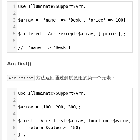
1
use Illuminate\Support\Arr;
2
3
$array = ['name' => 'Desk', 'price' => 100];
4
5
$filtered = Arr::except($array, ['price']);
6
7
// ['name' => 'Desk']
Arr::first()
方法返回通过测试数组的第一个元素：
Arr::first
1
use Illuminate\Support\Arr;
2
3
$array = [100, 200, 300];
4
5
$first = Arr::first($array, function ($value, $k
6
    return $value >= 150;
7
});