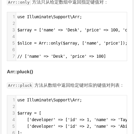
方法只从给定数组中返回指定键值对：
Arr::only
1
use Illuminate\Support\Arr;
2
3
$array = ['name' => 'Desk', 'price' => 100, 'ord
4
5
$slice = Arr::only($array, ['name', 'price']);
6
7
// ['name' => 'Desk', 'price' => 100]
Arr::pluck()
方法从数组中返回给定键对应的键值对列表：
Arr::pluck
1
use Illuminate\Support\Arr;
2
3
$array = [
4
    ['developer' => ['id' => 1, 'name' => 'Taylo
5
    ['developer' => ['id' => 2, 'name' => 'Abiga
6
];