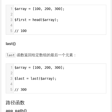
1
$array = [100, 200, 300];
2
3
$first = head($array);
4
5
// 100
last()
函数返回给定数组的最后一个元素：
last
1
$array = [100, 200, 300];
2
3
$last = last($array);
4
5
// 300
路径函数
app_path()