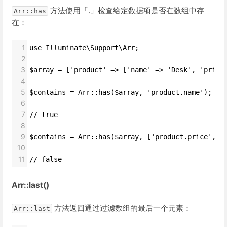
方法使用「.」检查给定数据项是否在数组中存
Arr::has
在：
1
use Illuminate\Support\Arr;
2
3
$array = ['product' => ['name' => 'Desk', 'price
4
5
$contains = Arr::has($array, 'product.name');
6
7
// true
8
9
$contains = Arr::has($array, ['product.price', '
10
11
// false
Arr::last()
方法返回通过过滤数组的最后一个元素：
Arr::last