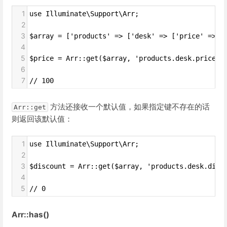
1
use Illuminate\Support\Arr;
2
3
$array = ['products' => ['desk' => ['price' => 1
4
5
$price = Arr::get($array, 'products.desk.price')
6
7
// 100
方法还接收一个默认值，如果指定键不存在的话
Arr::get
则返回该默认值：
1
use Illuminate\Support\Arr;
2
3
$discount = Arr::get($array, 'products.desk.disc
4
5
// 0
Arr::has()