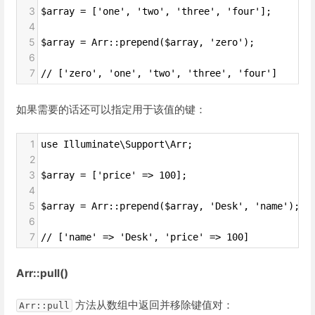
3
$array = ['one', 'two', 'three', 'four'];
4
5
$array = Arr::prepend($array, 'zero');
6
7
// ['zero', 'one', 'two', 'three', 'four']
如果需要的话还可以指定用于该值的键：
1
use Illuminate\Support\Arr;
2
3
$array = ['price' => 100];
4
5
$array = Arr::prepend($array, 'Desk', 'name');
6
7
// ['name' => 'Desk', 'price' => 100]
Arr::pull()
方法从数组中返回并移除键值对：
Arr::pull