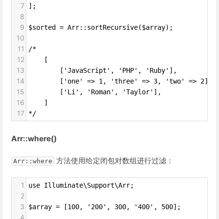
7
];
8
9
$sorted = Arr::sortRecursive($array);
10
11
/*
12
    [
13
        ['JavaScript', 'PHP', 'Ruby'],
14
        ['one' => 1, 'three' => 3, 'two' => 2],
15
        ['Li', 'Roman', 'Taylor'],
16
    ]
17
*/
Arr::where()
方法使用给定闭包对数组进行过滤：
Arr::where
1
use Illuminate\Support\Arr;
2
3
$array = [100, '200', 300, '400', 500];
4