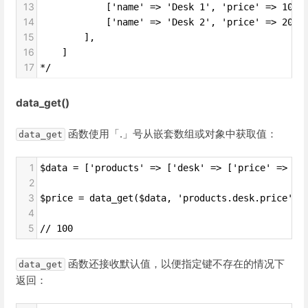
13
            ['name' => 'Desk 1', 'price' => 100]
14
            ['name' => 'Desk 2', 'price' => 200]
15
        ],
16
    ]
17
*/
data_get()
函数使用「.」号从嵌套数组或对象中获取值：
data_get
1
$data = ['products' => ['desk' => ['price' => 10
2
3
$price = data_get($data, 'products.desk.price');
4
5
// 100
函数还接收默认值，以便指定键不存在的情况下
data_get
返回：