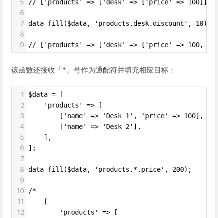
5
// ['products' => ['desk' => ['price' => 100]]]
6
7
data_fill($data, 'products.desk.discount', 10);
8
9
// ['products' => ['desk' => ['price' => 100, 'd
该函数还接收「*」号作为通配符并填充相应目标：
1
$data = [
2
    'products' => [
3
        ['name' => 'Desk 1', 'price' => 100],
4
        ['name' => 'Desk 2'],
5
    ],
6
];
7
8
data_fill($data, 'products.*.price', 200);
9
10
/*
11
    [
12
        'products' => [