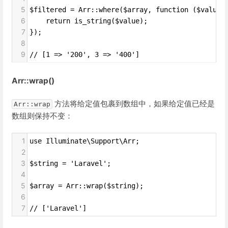
5
$filtered = Arr::where($array, function ($value,
6
    return is_string($value);
7
});
8
9
// [1 => '200', 3 => '400']
Arr::wrap()
方法将给定值包裹到数组中，如果给定值已经是
Arr::wrap
数组则保持不变：
1
use Illuminate\Support\Arr;
2
3
$string = 'Laravel';
4
5
$array = Arr::wrap($string);
6
7
// ['Laravel']