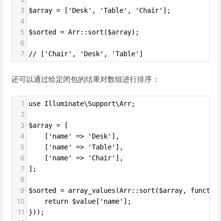
3
$array = ['Desk', 'Table', 'Chair'];
4
5
$sorted = Arr::sort($array);
6
7
// ['Chair', 'Desk', 'Table']
还可以通过给定闭包的结果对数组进行排序：
1
use Illuminate\Support\Arr;
2
3
$array = [
4
    ['name' => 'Desk'],
5
    ['name' => 'Table'],
6
    ['name' => 'Chair'],
7
];
8
9
$sorted = array_values(Arr::sort($array, functio
10
    return $value['name'];
11
}));