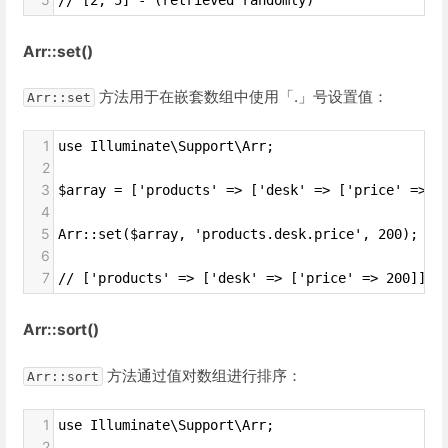
// [2, 5] - (retrieved randomly)
Arr::set()
方法用于在嵌套数组中使用「.」号设置值：
Arr::set
1
use Illuminate\Support\Arr;
2
3
$array = ['products' => ['desk' => ['price' => 1
4
5
Arr::set($array, 'products.desk.price', 200);
6
7
// ['products' => ['desk' => ['price' => 200]]]
Arr::sort()
方法通过值对数组进行排序：
Arr::sort
1
use Illuminate\Support\Arr;
2