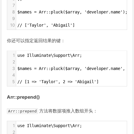
7
8
$names = Arr::pluck($array, 'developer.name');
9
10
// ['Taylor', 'Abigail']
你还可以指定返回结果的键：
1
use Illuminate\Support\Arr;
2
3
$names = Arr::pluck($array, 'developer.name', 'd
4
5
// [1 => 'Taylor', 2 => 'Abigail']
Arr::prepend()
方法将数据项推入数组开头：
Arr::prepend
1
use Illuminate\Support\Arr;
2