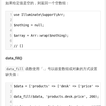
如果给定值是空的，则返回一个空数组：
1
use Illuminate\Support\Arr;
2
3
$nothing = null;
4
5
$array = Arr::wrap($nothing);
6
7
// []
data_fill()
函数使用「.」号以嵌套数组或对象的方式设置
data_fill
缺失值：
1
$data = ['products' => ['desk' => ['price' => 10
2
3
data_fill($data, 'products.desk.price', 200);
4