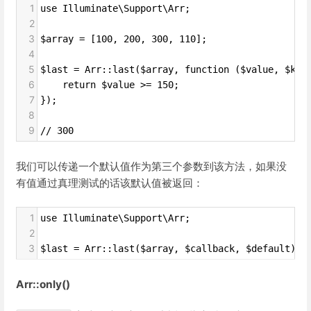
1
use Illuminate\Support\Arr;
2
3
$array = [100, 200, 300, 110];
4
5
$last = Arr::last($array, function ($value, $key
6
    return $value >= 150;
7
});
8
9
// 300
我们可以传递一个默认值作为第三个参数到该方法，如果没
有值通过真理测试的话该默认值被返回：
1
use Illuminate\Support\Arr;
2
3
$last = Arr::last($array, $callback, $default);
Arr::only()