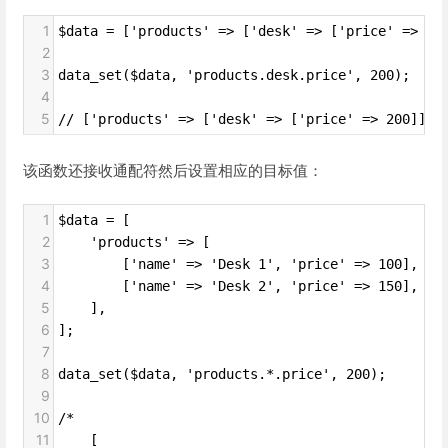
1
$data = ['products' => ['desk' => ['price' => 10
2
3
data_set($data, 'products.desk.price', 200);
4
5
// ['products' => ['desk' => ['price' => 200]]]
该函数还接收通配符然后设置相应的目标值：
1
$data = [
2
    'products' => [
3
        ['name' => 'Desk 1', 'price' => 100],
4
        ['name' => 'Desk 2', 'price' => 150],
5
    ],
6
];
7
8
data_set($data, 'products.*.price', 200);
9
10
/*
11
    [