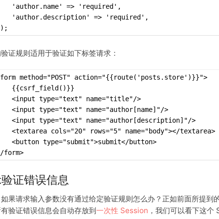
   'author.name' => 'required',
   'author.description' => 'required',
);
的验证规则适用于验证如下标签请求：
form method="POST" action="{{route('posts.store')}}">
   {{csrf_field()}}
   <input type="text" name="title"/>
   <input type="text" name="author[name]"/>
   <input type="text" name="author[description]"/>
   <textarea cols="20" rows="5" name="body"></textarea>
   <button type="submit">submit</button>
/form>
示验证错误信息
如果请求输入参数没有通过给定验证规则怎么办？正如前面所提到的，L
所有验证错误信息会自动存放到
一次性 Session
，我们可以看下这个 S