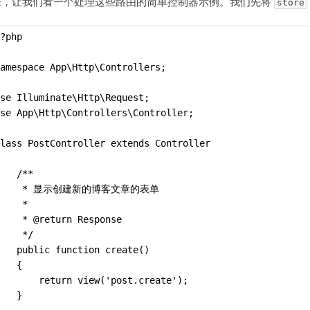
来，让我们看一个处理这些路由的简单控制器示例。我们先将
store
?php
amespace App\Http\Controllers;
se Illuminate\Http\Request;
se App\Http\Controllers\Controller;
lass PostController extends Controller
   /**
     * 显示创建新的博客文章的表单
    *
    * @return Response
    */
   public function create()
   {
       return view('post.create');
   }