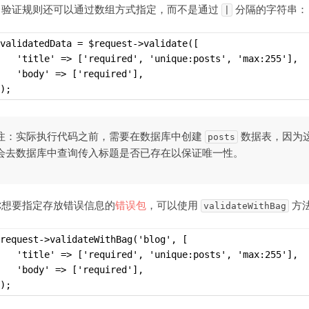
，验证规则还可以通过数组方式指定，而不是通过
分隔的字符串：
|
validatedData = $request->validate([
   'title' => ['required', 'unique:posts', 'max:255'],
   'body' => ['required'],
);
注：实际执行代码之前，需要在数据库中创建
数据表，因为
posts
会去数据库中查询传入标题是否已存在以保证唯一性。
你想要指定存放错误信息的
错误包
，可以使用
方
validateWithBag
request->validateWithBag('blog', [
   'title' => ['required', 'unique:posts', 'max:255'],
   'body' => ['required'],
);