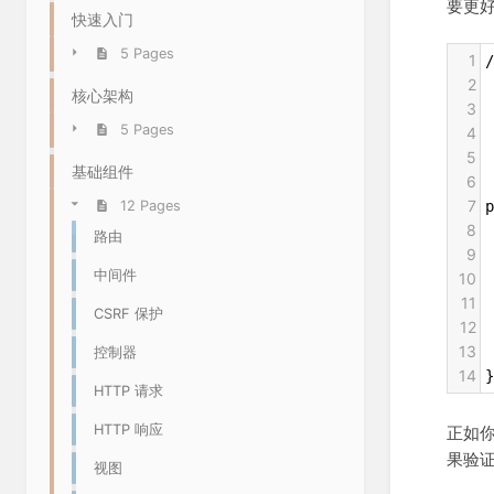
要更
快速入门
5 Pages
1
/
2
核心架构
3
 
5 Pages
4
 
5
 
基础组件
6
 
7
p
12 Pages
8
 
路由
9
 
中间件
10
 
11
 
CSRF 保护
12
13
控制器
14
}
HTTP 请求
HTTP 响应
正如
果验
视图