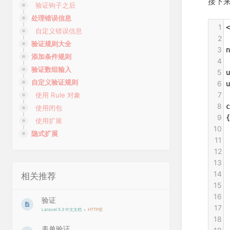
接下
验证钩子之后
处理错误信息
1
<
自定义错误信息
2
验证规则大全
3
n
添加条件规则
4
验证数组输入
5
u
自定义验证规则
6
u
7
使用 Rule 对象
8
c
使用闭包
9
{
使用扩展
10
 
隐式扩展
11
12
 
13
 
14
 
相关推荐
15
 
16
 
验证
17
 
Laravel 5.3 中文文档
HTTP层
18
 
表单验证