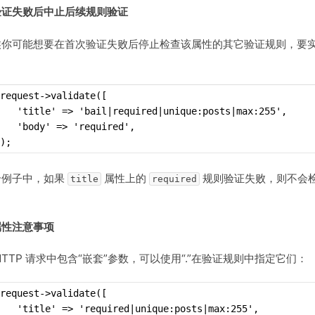
验证失败后中止后续规则验证
候你可能想要在首次验证失败后停止检查该属性的其它验证规则，要
：
request->validate([
   'title' => 'bail|required|unique:posts|max:255',
   'body' => 'required',
);
个例子中，如果
属性上的
规则验证失败，则不会
title
required
属性注意事项
HTTP 请求中包含“嵌套”参数，可以使用“.”在验证规则中指定它们：
request->validate([
   'title' => 'required|unique:posts|max:255',