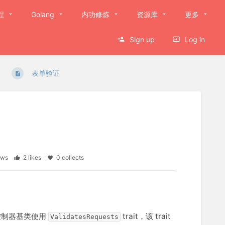
程
Golang
内功修炼
资源库
更多
Sign up
Log in
表单验证
iews
2 likes
0 collects
的控制器基类使用
trait，该 trait
ValidatesRequests