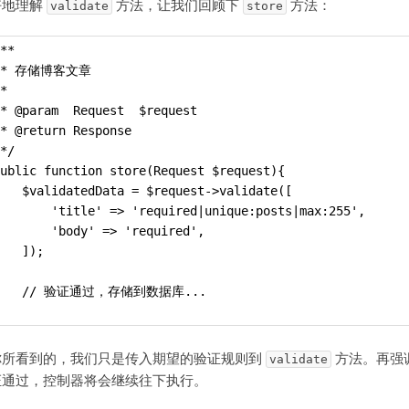
好地理解
方法，让我们回顾下
方法：
validate
store
**
 * 存储博客文章
*
* @param  Request  $request
* @return Response
*/
ublic function store(Request $request){
   $validatedData = $request->validate([
       'title' => 'required|unique:posts|max:255',
       'body' => 'required',
   ]);
    // 验证通过，存储到数据库...
你所看到的，我们只是传入期望的验证规则到
方法。再强
validate
证通过，控制器将会继续往下执行。