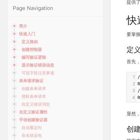
提供了
Page Navigation
快
简介
要掌握
快速入门
定义路由
定
创建控制器
编写验证逻辑
首先
显示验证错误信息
可选字段注意事项
1
表单请求验证
2
R
创建表单请求
3
授权表单请求
4
R
自定义错误消息
自定义验证属性
显然
手动创建验证器
创
自动重定向
命名错误包