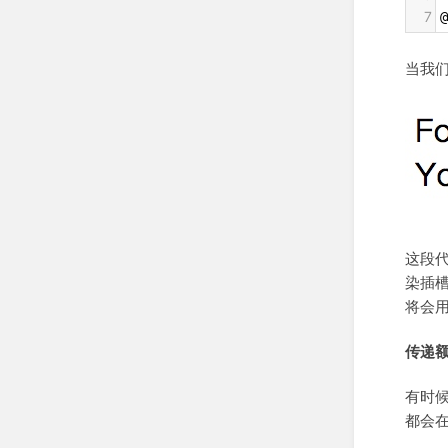
7
@
当我
这段
染插
将会
传递
有时
都会