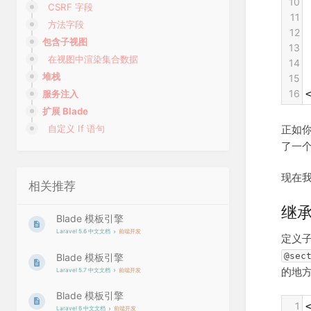
10
 
CSRF 字段
11
方法字段
12
 
包含子视图
13
 
在视图中渲染集合数据
14
 
堆栈
15
 
16
<
服务注入
扩展 Blade
正如你
自定义 If 语句
了一
现在
相关推荐
继
Blade 模板引擎
Laravel 5.6 中文文档
前端开发
定义子
@sec
Blade 模板引擎
的地
Laravel 5.7 中文文档
前端开发
Blade 模板引擎
1
Laravel 6 中文文档
前端开发