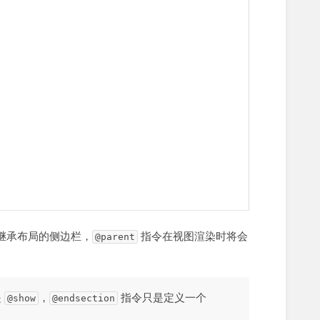
继承布局的侧边栏，
指令在视图渲染时将会
@parent
是
，
指令只是定义一个
@show
@endsection