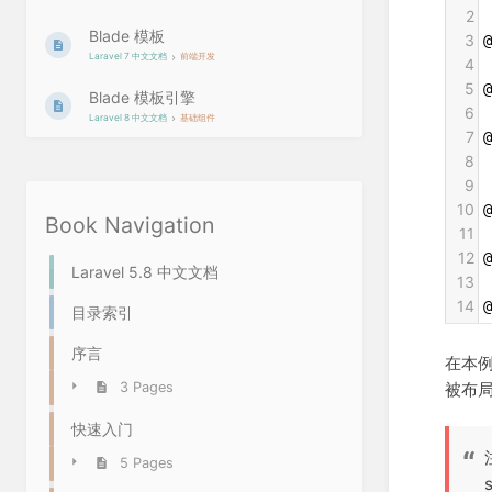
2
Blade 模板
3
@
Laravel 7 中文文档
前端开发
4
5
Blade 模板引擎
6
Laravel 8 中文文档
基础组件
7
@
8
 
9
10
@
Book Navigation
11
12
@
Laravel 5.8 中文文档
13
14
@
目录索引
序言
在本
被布
3 Pages
快速入门
5 Pages