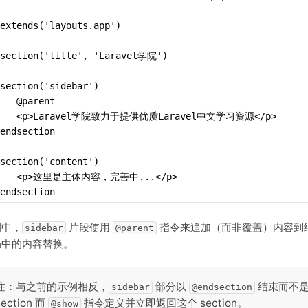
extends('layouts.app')
@section('title', 'Laravel学院')
section('sidebar')
   @parent
    <p>Laravel学院致力于提供优质Laravel中文学习资源</p>
endsection
section('content')
    <p>这里是主体内容，完善中...</p>
endsection
例中，
片段使用
指令来追加（而非覆盖）内容到
sidebar
@parent
局中的内容替换。
注：与之前的示例相反，
部分以
结束而不
sidebar
@endsection
section 而
指令定义并立即返回这个 section。
@show