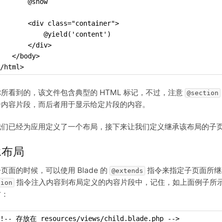
       @show
       <div class="container">
           @yield('content')
       </div>
   </body>
/html>
所看到的，该文件包含典型的 HTML 标记，不过，注意
@section
个内容片段，而后者用于显示给定片段的内容。
我们已经为应用定义了一个布局，接下来让我们定义继承该布局的子
承布局
页面的时候，可以使用 Blade 的
指令来指定子页面所继承
@extends
指令注入内容到布局定义的内容片段中，记住，如上面例子所
tion
方：
<!-- 存放在 resources/views/child.blade.php -->