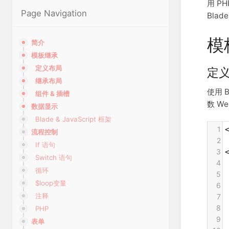
用 P
Page Navigation
Bla
模
简介
模板继承
定义布局
定
继承布局
使用 
组件 & 插槽
数 W
数据显示
Blade & JavaScript 框架
1
流程控制
2
If 语句
3
<
Switch 语句
4
 
循环
5
$loop变量
6
 
注释
7
 
8
 
PHP
9
表单