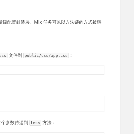
轻量级配置封装层。Mix 任务可以以方法链的方式被链
文件到
：
ess
public/css/app.css
二个参数传递到
方法：
less