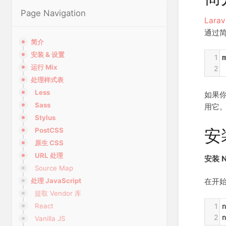
Page Navigation
Larav
通过
简介
安装 & 设置
1
m
运行 Mix
2
 
处理样式表
Less
如果你
Sass
用它
Stylus
安
PostCSS
原生 CSS
URL 处理
安装 N
Source Map
在开始
处理 JavaScript
提取 Vendor 库
React
1
n
2
n
Vanilla JS