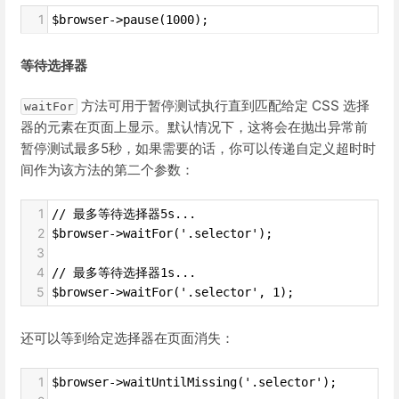
1
$browser->pause(1000);
等待选择器
方法可用于暂停测试执行直到匹配给定 CSS 选择
waitFor
器的元素在页面上显示。默认情况下，这将会在抛出异常前
暂停测试最多5秒，如果需要的话，你可以传递自定义超时时
间作为该方法的第二个参数：
1
// 最多等待选择器5s...
2
$browser->waitFor('.selector');
3
4
// 最多等待选择器1s...
5
$browser->waitFor('.selector', 1);
还可以等到给定选择器在页面消失：
1
$browser->waitUntilMissing('.selector');