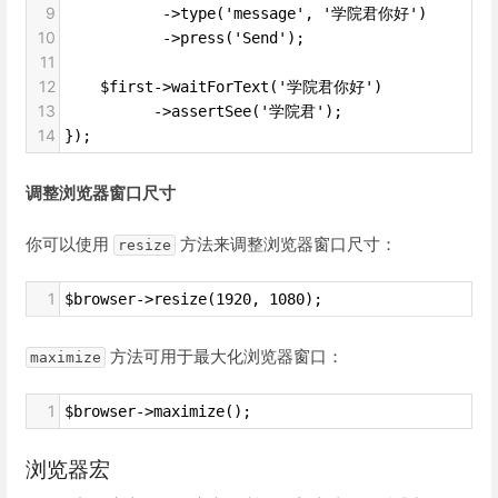
9
           ->type('message', '学院君你好')
10
           ->press('Send');
11
12
    $first->waitForText('学院君你好')
13
          ->assertSee('学院君');
14
});
调整浏览器窗口尺寸
你可以使用
方法来调整浏览器窗口尺寸：
resize
1
$browser->resize(1920, 1080);
方法可用于最大化浏览器窗口：
maximize
1
$browser->maximize();
浏览器宏