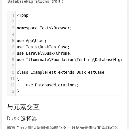
trait：
DatabaseMigrations
1
<?php
2
3
namespace Tests\Browser;
4
5
use App\User;
6
use Tests\DuskTestCase;
7
use Laravel\Dusk\Chrome;
8
use Illuminate\Foundation\Testing\DatabaseMigrat
9
10
class ExampleTest extends DuskTestCase
11
{
12
    use DatabaseMigrations;
13
}
与元素交互
Dusk 选择器
编写 Dusk 测试最困难的部分之一就是为元素交互选择好的