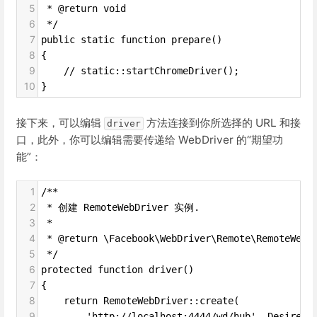
5
 * @return void
6
 */
7
public static function prepare()
8
{
9
    // static::startChromeDriver();
10
}
接下来，可以编辑
方法连接到你所选择的 URL 和接
driver
口，此外，你可以编辑需要传递给 WebDriver 的“期望功
能”：
1
/**
2
 * 创建 RemoteWebDriver 实例.
3
 *
4
 * @return \Facebook\WebDriver\Remote\RemoteWebD
5
 */
6
protected function driver()
7
{
8
    return RemoteWebDriver::create(
9
        'http://localhost:4444/wd/hub', DesiredC