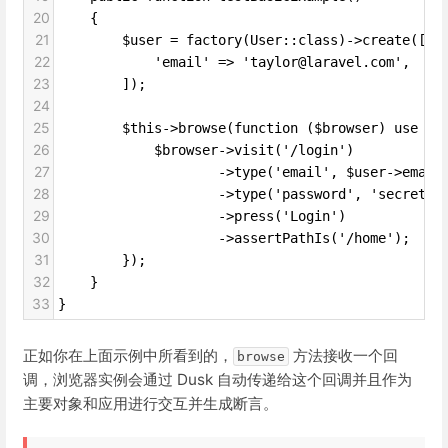
20
    {
21
        $user = factory(User::class)->create([
22
            'email' => 'taylor@laravel.com',
23
        ]);
24
25
        $this->browse(function ($browser) use ($
26
            $browser->visit('/login')
27
                    ->type('email', $user->email
28
                    ->type('password', 'secret')
29
                    ->press('Login')
30
                    ->assertPathIs('/home');
31
        });
32
    }
33
}
正如你在上面示例中所看到的，
方法接收一个回
browse
调，浏览器实例会通过 Dusk 自动传递给这个回调并且作为
主要对象和应用进行交互并生成断言。