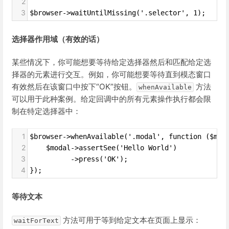
2
3
$browser->waitUntilMissing('.selector', 1);
选择器作用域（有效的话）
某些情况下，你可能想要等待给定选择器然后和匹配给定选
择器的元素进行交互。例如，你可能想要等待直到模态窗口
有效然后在该窗口中按下“OK”按钮。
方法
whenAvailable
可以用于此种案例。给定回调中的所有元素操作执行都会限
制在特定选择器中：
1
$browser->whenAvailable('.modal', function ($mod
2
    $modal->assertSee('Hello World')
3
          ->press('OK');
4
});
等待文本
方法可用于等到给定文本在页面上显示：
waitForText