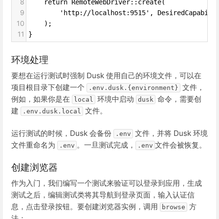
8
    return RemoteWebDriver::create(
9
        'http://localhost:9515', DesiredCapabili
10
    );
11
}
环境处理
要想在运行测试时强制 Dusk 使用自己的环境文件，可以在
项目根目录下创建一个
文件，
.env.dusk.{environment}
例如，如果你是在
环境中启动
命令，需要创
local
dusk
建
文件。
.env.dusk.local
运行测试的时候，Dusk 会备份
文件，并将 Dusk 环境
.env
文件重命名为
。一旦测试完成，
文件会被恢复。
.env
.env
创建浏览器
作为入门，我们编写一个测试来验证可以登录到应用，生成
测试之后，编辑测试类将其导航到登录页面，输入认证信
息，点击登录按钮。要创建浏览器实例，调用
方
browse
法：