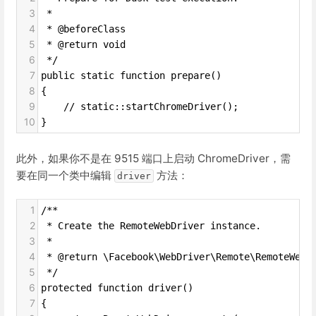
3
 *
4
 * @beforeClass
5
 * @return void
6
 */
7
public static function prepare()
8
{
9
    // static::startChromeDriver();
10
}
此外，如果你不是在 9515 端口上启动 ChromeDriver，需
要在同一个类中编辑
方法：
driver
1
/**
2
 * Create the RemoteWebDriver instance.
3
 *
4
 * @return \Facebook\WebDriver\Remote\RemoteWebD
5
 */
6
protected function driver()
7
{