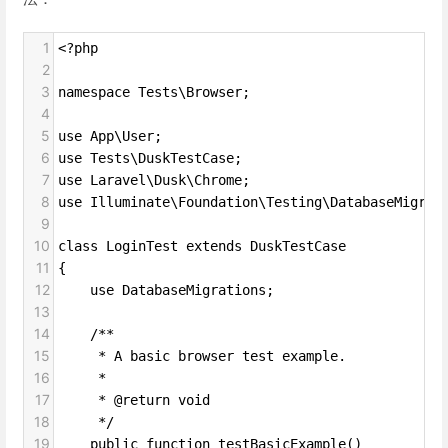
1
<?php
2
3
namespace Tests\Browser;
4
5
use App\User;
6
use Tests\DuskTestCase;
7
use Laravel\Dusk\Chrome;
8
use Illuminate\Foundation\Testing\DatabaseMigrat
9
10
class LoginTest extends DuskTestCase
11
{
12
    use DatabaseMigrations;
13
14
    /**
15
     * A basic browser test example.
16
     *
17
     * @return void
18
     */
19
    public function testBasicExample()