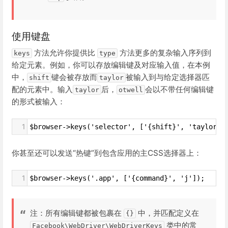
使用键盘
方法允许你提供比
方法更多的复杂输入序列到
keys
type
给定元素。例如，你可以存放编辑键及对应输入值，在本例
中，
键会被存放而
被输入到与给定选择器匹
shift
taylor
配的元素中。输入
后，
会以不带任何编辑键
taylor
otwell
的形式被输入：
1
$browser->keys('selector', ['{shift}', 'taylor']
你甚至还可以发送“热键”到包含应用的主CSS选择器上：
1
$browser->keys('.app', ['{command}', 'j']);
注：所有编辑键都被包裹在
中，并匹配定义在
{}
类中的常
Facebook\WebDriver\WebDriverKeys