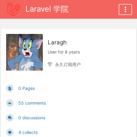
Laravel 学院
Laragh
User for 8 years
永久订阅用户
0 Pages
55 comments
0 discussions
4 collects