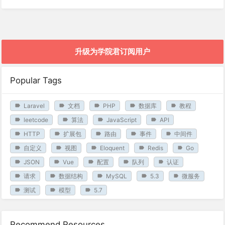
升级为学院君订阅用户
Popular Tags
Laravel
文档
PHP
数据库
教程
leetcode
算法
JavaScript
API
HTTP
扩展包
路由
事件
中间件
自定义
视图
Eloquent
Redis
Go
JSON
Vue
配置
队列
认证
请求
数据结构
MySQL
5.3
微服务
测试
模型
5.7
Recommend Resources