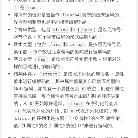
uint
0
false
是
；
1
true
浮点型的值都是被当作
类型的值来编码的，
float64
浮点型和整型也是不能相互编解码的；
字符串类型（包含
和
）是以无符号
string
[]byte
字节个数 + 每个字节编码的形式编解码的；
数组类型（包含
和
）是按照无符号元
slice
array
素个数 + 每个数组元素编码的形式进行编解码的；
字典类型（
）是按照无符号元素个数 + 键值对这
map
样的形式进行编解码的；
结构体类型（
）是按照序列化的属性名 + 属性
struct
值来进行编解码的，其中属性值是其自己对应类型的
Gob 编码，如果有一个属性值为
或空，则这个属性
0
直接被忽略，每个属性的序号是由编码时的顺序决定
的，从
开始顺序递增。
在序列化前会以
0
struct
代表序列化的开始，以
代表序列化结束，即
-1
0
的序列化是按照 “-1 (0 属性1的名字 属性1的
struct
值) (1 属性2的名字 属性2的值) 0 ”来进行编码的。