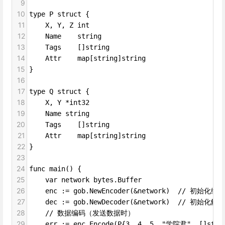
9
10
type P struct {
11
X, Y, Z int
12
Name    string
13
Tags    []string
14
Attr    map[string]string
15
}
16
17
type Q struct {
18
X, Y *int32
19
Name string
20
Tags    []string
21
Attr    map[string]string
22
}
23
24
func main() {
25
var network bytes.Buffer
26
enc := gob.NewEncoder(&network)  // 初始化编码
27
dec := gob.NewDecoder(&network)  // 初始化解码
28
// 数据编码（发送数据时）
29
err := enc.Encode(P{3, 4, 5, "学院君", []strin