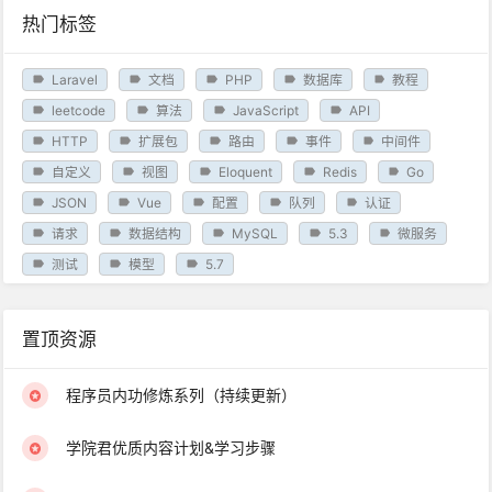
热门标签
Laravel
文档
PHP
数据库
教程
leetcode
算法
JavaScript
API
HTTP
扩展包
路由
事件
中间件
自定义
视图
Eloquent
Redis
Go
JSON
Vue
配置
队列
认证
请求
数据结构
MySQL
5.3
微服务
测试
模型
5.7
置顶资源
程序员内功修炼系列（持续更新）
学院君优质内容计划&学习步骤