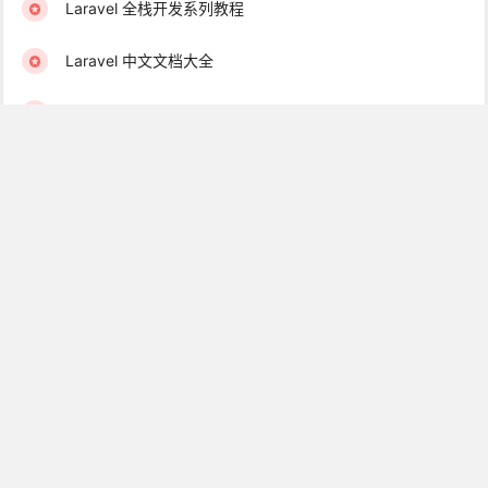
Laravel 全栈开发系列教程
Laravel 中文文档大全
Go 语言入门到精通系列教程
Swoole 从入门到实战教程
Laravel 完整开源项目大全
Laravel 优质扩展包系列教程
中文离线文档&一键安装包下载
学院君订阅服务 & 学习社群
Laravel 学习互助群（免费）
Golang 学习互助群（免费）