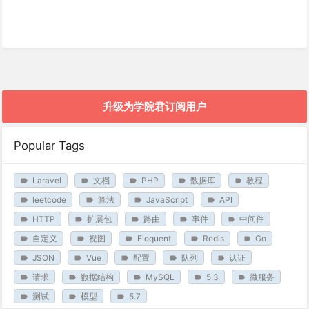
升级为学院君订阅用户
Popular Tags
Laravel
文档
PHP
数据库
教程
leetcode
算法
JavaScript
API
HTTP
扩展包
路由
事件
中间件
自定义
视图
Eloquent
Redis
Go
JSON
Vue
配置
队列
认证
请求
数据结构
MySQL
5.3
微服务
测试
模型
5.7