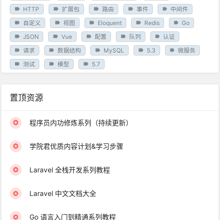
HTTP
扩展包
路由
事件
中间件
自定义
视图
Eloquent
Redis
Go
JSON
Vue
配置
队列
认证
请求
数据结构
MySQL
5.3
微服务
测试
模型
5.7
置顶资源
程序员内功修炼系列（持续更新）
学院君优质内容计划&学习步骤
Laravel 全栈开发系列教程
Laravel 中文文档大全
Go 语言入门到精通系列教程