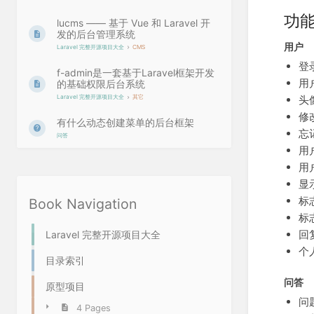
功
lucms —— 基于 Vue 和 Laravel 开
发的后台管理系统
用户
Laravel 完整开源项目大全
CMS
登
f-admin是一套基于Laravel框架开发
用
的基础权限后台系统
Laravel 完整开源项目大全
其它
头
修
有什么动态创建菜单的后台框架
忘
问答
用
用
显
标
Book Navigation
标
回
Laravel 完整开源项目大全
个
目录索引
问答
原型项目
问
4 Pages