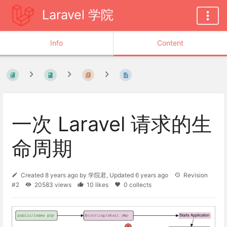
Laravel 学院
Info
Content
一次 Laravel 请求的生
命周期
Created
8 years ago
by
学院君
, Updated
6 years ago
Revision
#2
20583 views
10 likes
0 collects