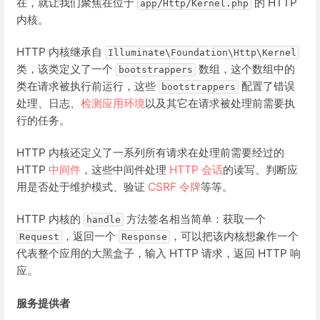
在，就让我们聚焦在位于
的 HTTP
app/Http/Kernel.php
内核。
HTTP 内核继承自
Illuminate\Foundation\Http\Kernel
类，该类定义了一个
数组，这个数组中的
bootstrappers
类在请求被执行前运行，这些
配置了错误
bootstrappers
处理、日志、
检测应用环境
以及其它在请求被处理前需要执
行的任务。
HTTP 内核还定义了一系列所有请求在处理前需要经过的
HTTP
中间件
，这些中间件处理
HTTP 会话
的读写、判断应
用是否处于维护模式、验证
CSRF 令牌
等等。
HTTP 内核的
方法签名相当简单：获取一个
handle
，返回一个
，可以把该内核想象作一个
Request
Response
代表整个应用的大黑盒子，输入 HTTP 请求，返回 HTTP 响
应。
服务提供者