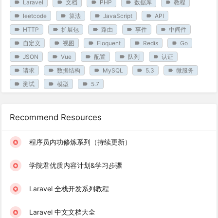
Laravel
文档
PHP
数据库
教程
leetcode
算法
JavaScript
API
HTTP
扩展包
路由
事件
中间件
自定义
视图
Eloquent
Redis
Go
JSON
Vue
配置
队列
认证
请求
数据结构
MySQL
5.3
微服务
测试
模型
5.7
Recommend Resources
程序员内功修炼系列（持续更新）
学院君优质内容计划&学习步骤
Laravel 全栈开发系列教程
Laravel 中文文档大全