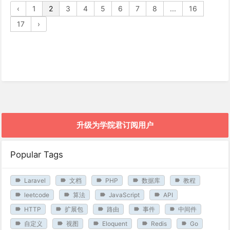
‹
1
2
3
4
5
6
7
8
...
16
17
›
升级为学院君订阅用户
Popular Tags
Laravel
文档
PHP
数据库
教程
leetcode
算法
JavaScript
API
HTTP
扩展包
路由
事件
中间件
自定义
视图
Eloquent
Redis
Go