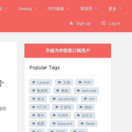
程
Golang
内功修炼
资源库
更多
Sign up
Log in
升级为学院君订阅用户
Popular Tags
个
Laravel
文档
PHP
数据库
教程
leetcode
算法
JavaScript
API
HTTP
扩展包
路由
能在
事件
中间件
自定义
视图
Eloquent
Redis
Go
JSON
Vue