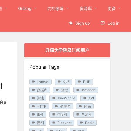
程
Golang
内功修炼
资源库
更多
Sign up
Log in
升级为学院君订阅用户
Popular Tags
Laravel
文档
PHP
付
数据库
教程
leetcode
算法
JavaScript
API
的支
HTTP
扩展包
路由
事件
中间件
自定义
视图
Eloquent
Redis
Go
JSON
Vue