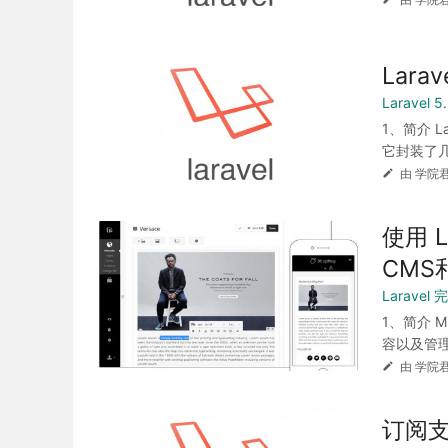
Larav
Laravel
1、简介 L
它封装了几
由 学院君
使用 
CMS
Larave
1、简介 
容以及管理
由 学院君
订阅支付