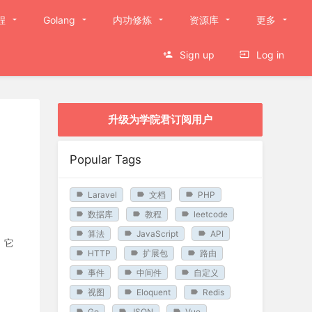
程
Golang
内功修炼
资源库
更多
Sign up
Log in
升级为学院君订阅用户
Popular Tags
Laravel
文档
PHP
数据库
教程
leetcode
算法
JavaScript
API
。它
HTTP
扩展包
路由
事件
中间件
自定义
视图
Eloquent
Redis
Go
JSON
Vue