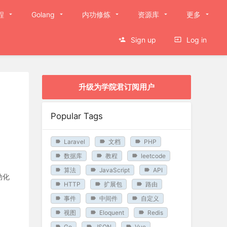
程
Golang
内功修炼
资源库
更多
Sign up
Log in
升级为学院君订阅用户
Popular Tags
Laravel
文档
PHP
数据库
教程
leetcode
算法
JavaScript
API
动化
HTTP
扩展包
路由
事件
中间件
自定义
视图
Eloquent
Redis
Go
JSON
Vue