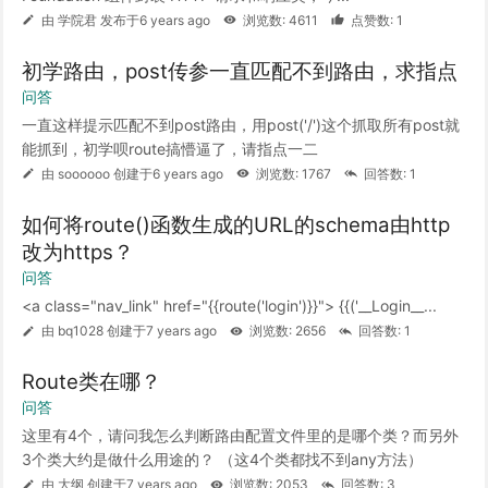
由 学院君 发布于6 years ago
浏览数: 4611
点赞数: 1
初学路由，post传参一直匹配不到路由，求指点
问答
一直这样提示匹配不到post路由，用post('/')这个抓取所有post就
能抓到，初学呗route搞懵逼了，请指点一二
由 soooooo 创建于6 years ago
浏览数: 1767
回答数: 1
如何将route()函数生成的URL的schema由http
改为https？
问答
<a class="nav_link" href="{{route('login')}}"> {{('__Login__...
由 bq1028 创建于7 years ago
浏览数: 2656
回答数: 1
Route类在哪？
问答
这里有4个，请问我怎么判断路由配置文件里的是哪个类？而另外
3个类大约是做什么用途的？ （这4个类都找不到any方法）
由 大纲 创建于7 years ago
浏览数: 2053
回答数: 3