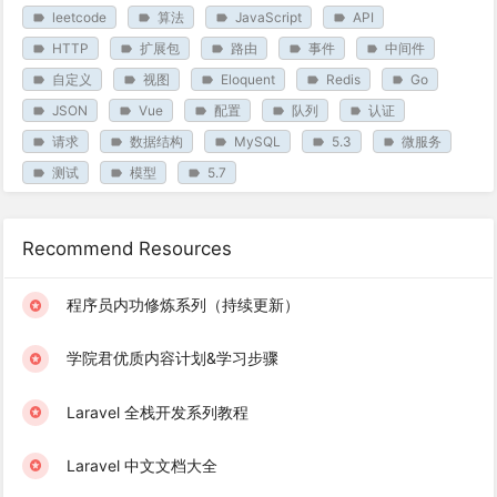
leetcode
算法
JavaScript
API
HTTP
扩展包
路由
事件
中间件
自定义
视图
Eloquent
Redis
Go
JSON
Vue
配置
队列
认证
请求
数据结构
MySQL
5.3
微服务
测试
模型
5.7
Recommend Resources
程序员内功修炼系列（持续更新）
学院君优质内容计划&学习步骤
Laravel 全栈开发系列教程
Laravel 中文文档大全