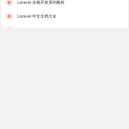
Laravel 全栈开发系列教程
Laravel 中文文档大全
Go 语言入门到精通系列教程
Swoole 从入门到实战教程
Laravel 完整开源项目大全
Laravel 优质扩展包系列教程
中文离线文档&一键安装包下载
学院君订阅服务 & 学习社群
Laravel 学习互助群（免费）
Golang 学习互助群（免费）