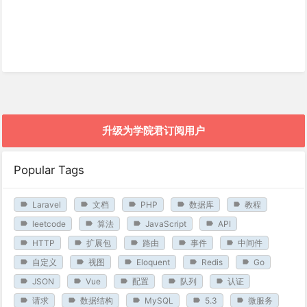
升级为学院君订阅用户
Popular Tags
Laravel
文档
PHP
数据库
教程
leetcode
算法
JavaScript
API
HTTP
扩展包
路由
事件
中间件
自定义
视图
Eloquent
Redis
Go
JSON
Vue
配置
队列
认证
请求
数据结构
MySQL
5.3
微服务