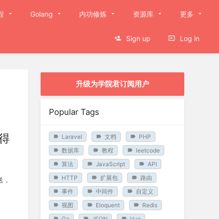
程
Golang
内功修炼
资源库
更多
Sign up
Log in
升级为学院君订阅用户
Popular Tags
变得
Laravel
文档
PHP
数据库
教程
leetcode
算法
JavaScript
API
HTTP
扩展包
路由
发送，
事件
中间件
自定义
视图
Eloquent
Redis
Go
JSON
Vue