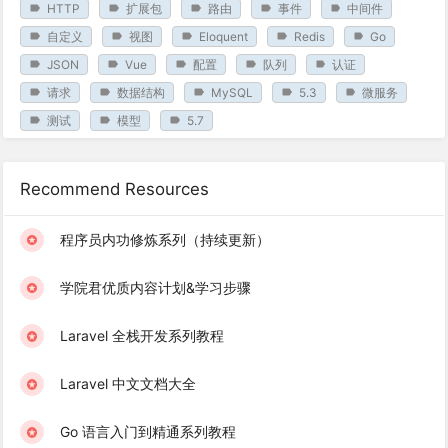
HTTP
扩展包
路由
事件
中间件
自定义
视图
Eloquent
Redis
Go
JSON
Vue
配置
队列
认证
请求
数据结构
MySQL
5.3
微服务
测试
模型
5.7
Recommend Resources
程序员内功修炼系列（持续更新）
学院君优质内容计划&学习步骤
Laravel 全栈开发系列教程
Laravel 中文文档大全
Go 语言入门到精通系列教程