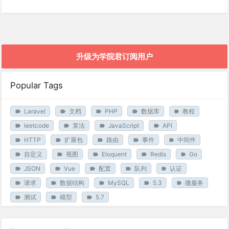
升级为学院君订阅用户
Popular Tags
Laravel
文档
PHP
数据库
教程
leetcode
算法
JavaScript
API
HTTP
扩展包
路由
事件
中间件
自定义
视图
Eloquent
Redis
Go
JSON
Vue
配置
队列
认证
请求
数据结构
MySQL
5.3
微服务
测试
模型
5.7