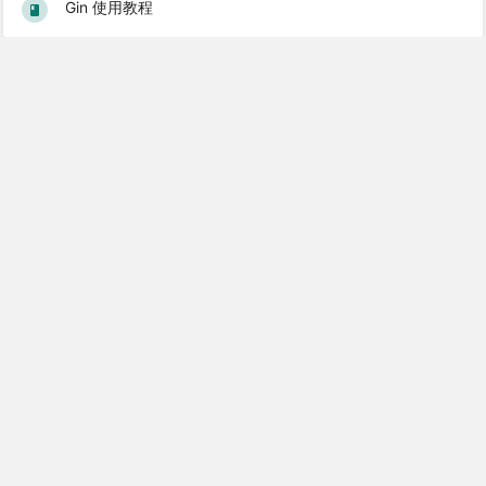
Gin 使用教程
Popular Books
Laravel 5.1 基础教程
Laravel 5.2 中文文档
Laravel 5.4 中文文档
Laravel 5.1 中文文档
Laravel 从学徒到工匠
© 2026 基于
Laravel 6
构建 |
关于学院
|
订阅服务
|
友情链接
|
站点地
图