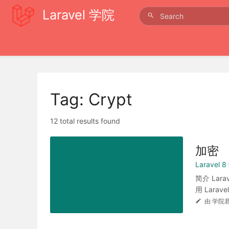
Laravel 学院
Tag: Crypt
12 total results found
加密
Laravel
简介 Lar
用 Laravel.
由 学院君