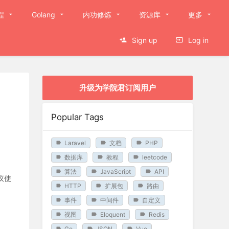
程
Golang
内功修炼
资源库
更多
Sign up
Log in
升级为学院君订阅用户
Popular Tags
Laravel
文档
PHP
数据库
教程
leetcode
算法
JavaScript
API
建议使
HTTP
扩展包
路由
事件
中间件
自定义
视图
Eloquent
Redis
Go
JSON
Vue